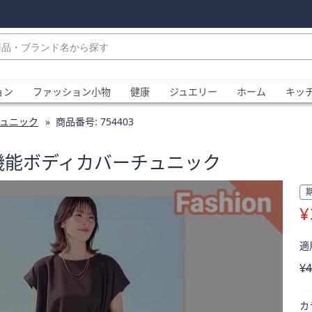
・
ョン
ファッション小物
健康
ジュエリー
ホーム
キッ
ュニック
商品番号:
754403
コ多機能ボディカバーチュニック
¥
、
適用
削
¥4
カ