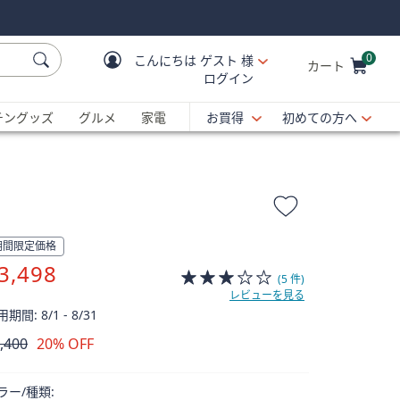
0
こんにちは
ゲスト 様
カート
ログイン
Cart is Empty
C
チングッズ
グルメ
家電
お買得
初めての方へ
期間限定価格
3,498
(5 件)
レビューを見る
期間: 8/1 - 8/31
,400
20% OFF
除
ラー/種類: