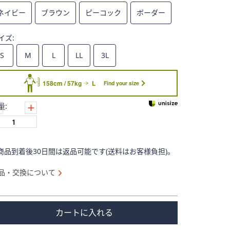
ネイビー
ブラウン
ピーコック
ボーダー
イズ:
S
M
L
LL
3L
158cm / 57kg
L
Find your size
量:
商品到着後30日間は返品可能です(送料はお客様負担)。
品・交換について
カートに入れる