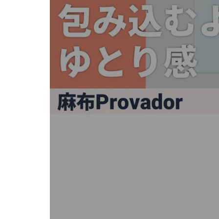
キ
ー
ま
た
は
タ
ッ
チ
デ
バ
イ
ス
で
左
右
に
ス
ワ
イ