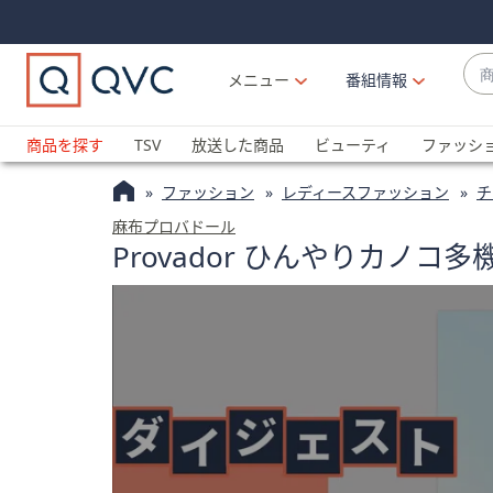
Skip
Skip
Navigation
Navigation
Links
Links2
商
メニュー
番組情報
品
候
ブ
補
ラ
商品を探す
TSV
放送した商品
ビューティ
ファッシ
が
ン
利
ファッション
レディースファッション
チ
ド
用
名
麻布プロバドール
可
Provador ひんやりカノ
か
能
ら
な
探
場
す
合
上
下
の
矢
印