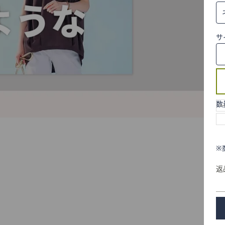
サ
数
※
返