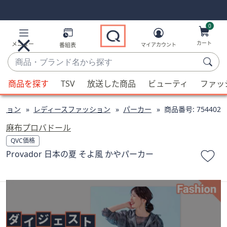
Skip
Skip
Navigation
Navigation
Links
Links2
0
カート
メニュー
番組表
マイアカウント
商
品・
候
ブ
商品を探す
TSV
放送した商品
ビューティ
ファッ
補
ラ
が
ン
ション
レディースファッション
パーカー
商品番号:
754402
利
ド
用
麻布プロバドール
名
可
QVC価格
か
能
Provador 日本の夏 そよ風 かやパーカー
ら
な
探
場
す
合、
上
下
の