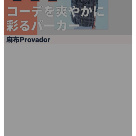
矢
印
キ
ー
ま
た
は
タ
ッ
チ
デ
バ
イ
ス
で
左
右
に