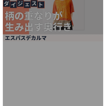
矢
印
キ
ー
ま
た
は
タ
ッ
チ
デ
バ
イ
ス
で
左
右
に