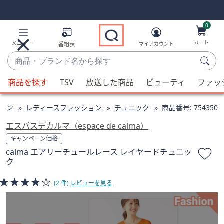
Skip
Skip
Navigation
Navigation
Links
Links2
0
カート
メニュー
番組表
マイアカウント
商
品・
候
ブ
商品を探す
TSV
放送した商品
ビューティ
ファッ
補
ラ
が
ン
ョン
レディースファッション
チュニック
商品番号:
754350
利
ド
用
エスパスデカルマ（espace de calma）
名
可
キャンペーン価格
か
能
calma エアリーチュールレース レイヤードチュニッ
ら
な
ク
探
場
す
合、
(2 件)
レビューを見る
上
下
の