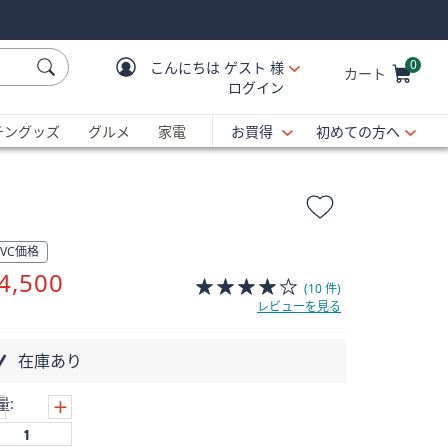
0
こんにちは
ゲスト 様
カート
ログイン
Cart is Empty
C
チングッズ
グルメ
家電
お買得
初めての方へ
QVC価格
削
4,500
(10 件)
除
レビューを見る
在庫あり
量: