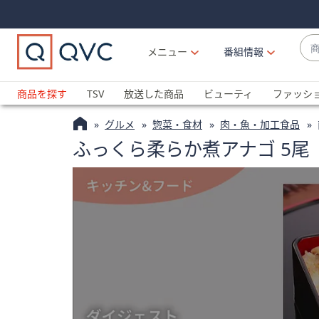
Skip
Skip
Navigation
Navigation
Links
Links2
商
メニュー
番組情報
品
候
ブ
補
ラ
商品を探す
TSV
放送した商品
ビューティ
ファッシ
が
ン
利
グルメ
惣菜・食材
肉・魚・加工食品
ド
用
ふっくら柔らか煮アナゴ 5尾
名
可
か
能
ら
な
探
場
す
合
上
下
の
矢
印