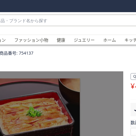
・
ョン
ファッション小物
健康
ジュエリー
ホーム
キッ
商品番号:
754137
¥
、
数