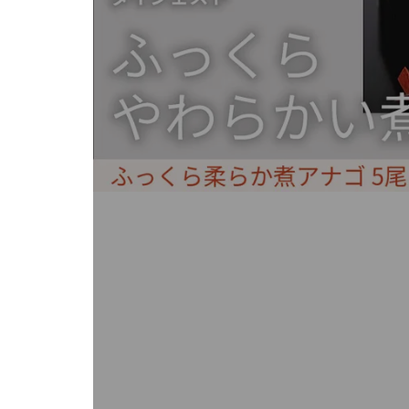
キ
ー
ま
た
は
タ
ッ
チ
デ
バ
イ
ス
で
左
右
に
ス
ワ
イ