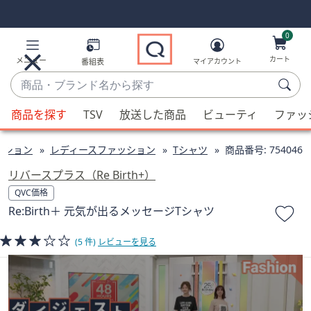
Skip
Skip
Navigation
Navigation
Links
Links2
0
カート
メニュー
番組表
マイアカウント
商
品・
候
ブ
商品を探す
TSV
放送した商品
ビューティ
ファッ
補
ラ
が
ン
ッション
レディースファッション
Tシャツ
商品番号:
754046
利
ド
用
リバースプラス（Re Birth+）
名
可
QVC価格
か
能
Re:Birth＋ 元気が出るメッセージTシャツ
ら
な
探
場
(5 件)
レビューを見る
す
合、
上
下
の