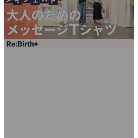
矢
印
キ
ー
ま
た
は
タ
ッ
チ
デ
バ
イ
ス
で
左
右
に