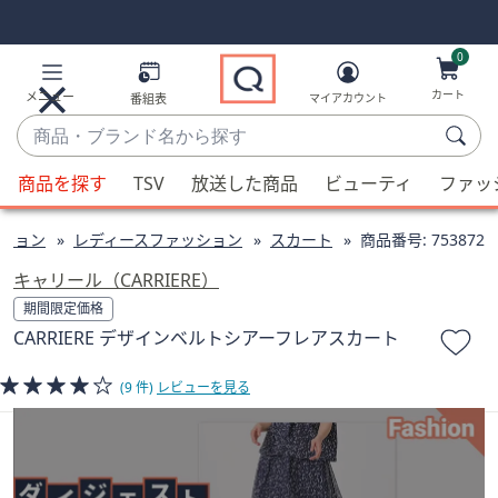
Skip
Skip
Navigation
Navigation
Links
Links2
0
カート
メニュー
番組表
マイアカウント
商
品・
候
ブ
商品を探す
TSV
放送した商品
ビューティ
ファッ
補
ラ
が
ン
ション
レディースファッション
スカート
商品番号:
753872
利
ド
用
キャリール（CARRIERE）
名
可
期間限定価格
か
能
CARRIERE デザインベルトシアーフレアスカート
ら
な
探
場
(9 件)
レビューを見る
す
合、
上
下
の