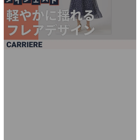
矢
印
キ
ー
ま
た
は
タ
ッ
チ
デ
バ
イ
ス
で
左
右
に