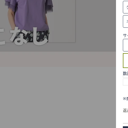
サ
数
※
返