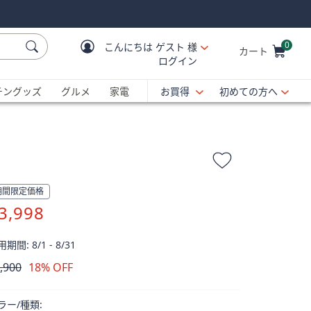
0
こんにちは
ゲスト 様
カート
ログイン
Cart is Empty
C
チングッズ
グルメ
家電
お買得
初めての方へ
期間限定価格
3,998
期間: 8/1 - 8/31
,900
18% OFF
除
ラー/種類: