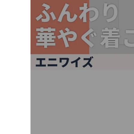
キ
ー
ま
た
は
タ
ッ
チ
デ
バ
イ
ス
で
左
右
に
ス
ワ
イ