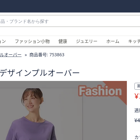
・
ョン
ファッション小物
健康
ジュエリー
ホーム
キッ
ルオーバー
商品番号:
753863
ビデザインプルオーバー
¥
、
適用
削
¥4
カ