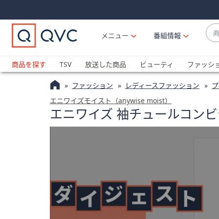
Skip
Skip
Navigation
Navigation
Links
Links2
商
メニュー
番組情報
品
候
ブ
補
ラ
商品を探す
TSV
放送した商品
ビューティ
ファッシ
が
ン
利
ファッション
レディースファッション
プ
ド
用
名
エニワイズモイスト（anywise moist）
可
エニワイズ 袖チュールコン
か
能
ら
な
探
場
す
合
上
下
の
矢
印