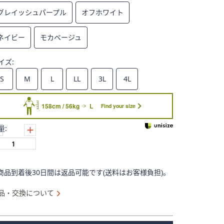
グレイッシュパープル
オフホワイト
ネイビー
モカベージュ
イズ:
S
M
L
LL
3L
4L
158cm / 56kg
L
Find your size
量:
商品到着後30日間は返品可能です(送料はお客様負担)。
品・交換について