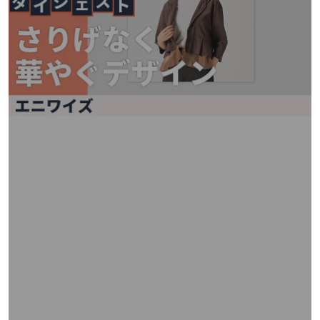
矢
印
キ
ー
ま
た
は
タ
ッ
チ
デ
バ
イ
ス
で
左
右
に