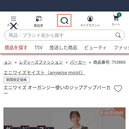
Skip
Skip
Navigation
Navigation
Links
Links2
0
カート
メニュー
番組表
マイアカウント
商
品・
候
ブ
商品を探す
TSV
放送した商品
ビューティ
ファッ
補
ラ
が
ン
ション
レディースファッション
パーカー
商品番号:
753860
利
ド
用
エニワイズモイスト（anywise moist）
名
可
期間限定価格
か
能
エニワイズ オーガンジー使いのジップアップパーカ
ら
な
ー
探
場
す
合、
上
下
の