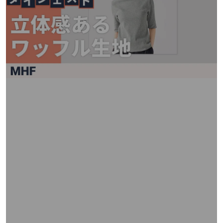
矢
印
キ
ー
ま
た
は
タ
ッ
チ
デ
バ
イ
ス
で
左
右
に