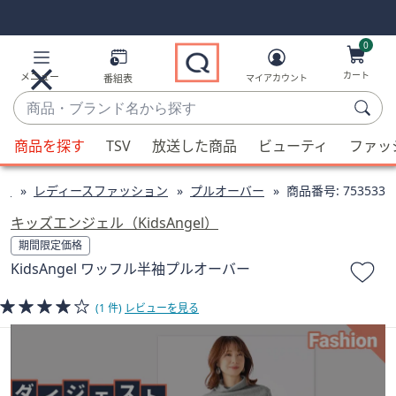
Skip
Skip
Navigation
Navigation
Links
Links2
0
カート
メニュー
番組表
マイアカウント
商
品・
候
ブ
商品を探す
TSV
放送した商品
ビューティ
ファッ
補
ラ
が
ン
ン
レディースファッション
プルオーバー
商品番号:
753533
利
ド
用
キッズエンジェル（KidsAngel）
名
可
期間限定価格
か
能
KidsAngel ワッフル半袖プルオーバー
ら
な
探
場
(1 件)
レビューを見る
す
合、
上
下
の