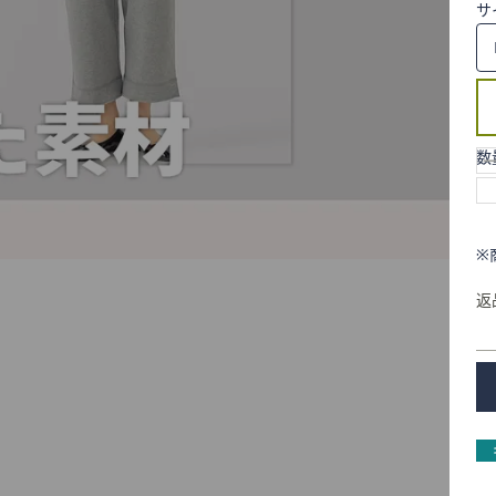
サ
数
※
返