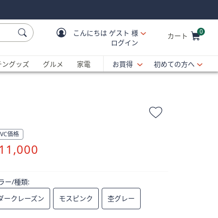
0
こんにちは
ゲスト 様
カート
ログイン
Cart is Empty
C
チングッズ
グルメ
家電
お買得
初めての方へ
QVC価格
削
11,000
除
ラー/種類:
ダークレーズン
モスピンク
杢グレー