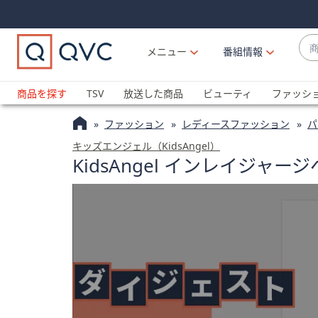
Skip
Skip
Navigation
Navigation
Links
Links2
商
メニュー
番組情報
品
候
ブ
補
ラ
商品を探す
TSV
放送した商品
ビューティ
ファッシ
が
ン
利
ファッション
レディースファッション
パ
ド
用
名
キッズエンジェル（KidsAngel）
可
KidsAngel インレイジャ
か
能
ら
な
探
場
す
合
上
下
の
矢
印