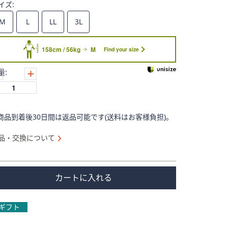
イズ:
M
L
LL
3L
158cm / 56kg
M
Find your size
量:
商品到着後30日間は返品可能です(送料はお客様負担)。
品・交換について
カートに入れる
ギフト