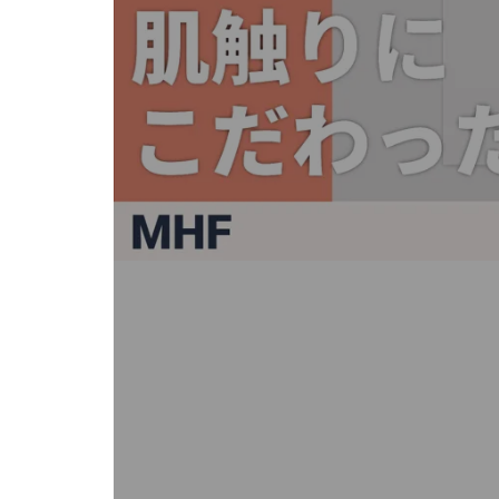
キ
ー
ま
た
は
タ
ッ
チ
デ
バ
イ
ス
で
左
右
に
ス
ワ
イ