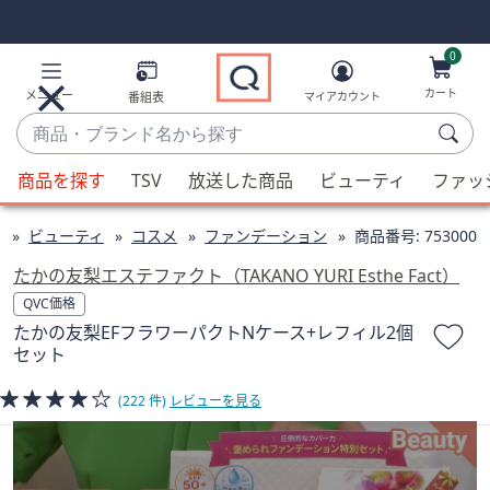
Skip
Skip
Navigation
Navigation
Links
Links2
0
カート
メニュー
番組表
マイアカウント
商
品・
候
ブ
商品を探す
TSV
放送した商品
ビューティ
ファッ
補
ラ
が
ン
ビューティ
コスメ
ファンデーション
商品番号:
753000
利
ド
用
たかの友梨エステファクト（TAKANO YURI Esthe Fact）
名
可
QVC価格
か
能
たかの友梨EFフラワーパクトNケース+レフィル2個
ら
な
セット
探
場
す
合、
(222 件)
レビューを見る
上
下
の