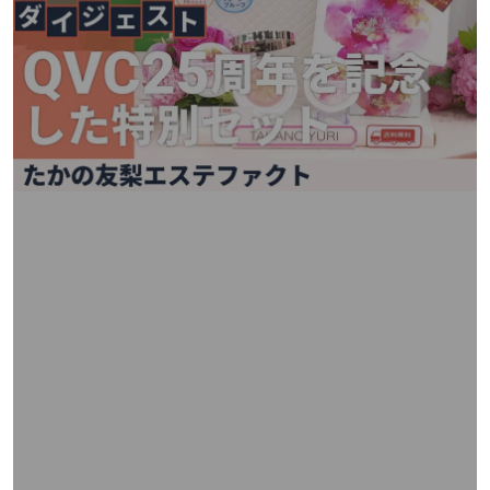
矢
印
キ
ー
ま
た
は
タ
ッ
チ
デ
バ
イ
ス
で
左
右
に