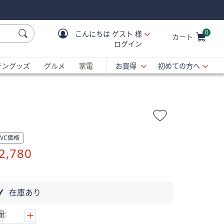
0
こんにちは
ゲスト 様
カート
ログイン
Cart is Empty
C
チングッズ
グルメ
家電
お買得
初めての方へ
QVC価格
削
2,780
除
在庫あり
量: