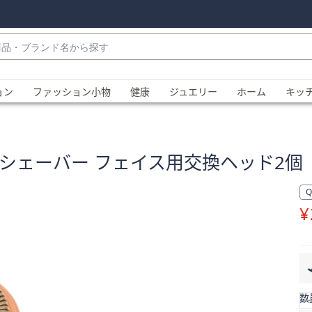
・
ョン
ファッション小物
健康
ジュエリー
ホーム
キッ
シェーバー フェイス用交換ヘッド2個
¥
、
数