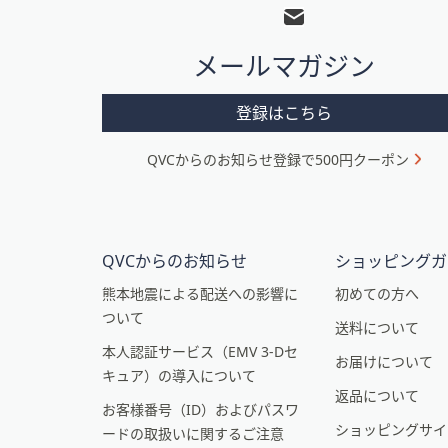
ッ
タ
メールマガジン
ー
メ
登録はこちら
ニ
QVCからのお知らせ登録で500円クーポン
ュ
ー
と
イ
QVCからのお知らせ
ショッピングガ
ン
熊本地震による配送への影響に
初めての方へ
ついて
フ
送料について
本人認証サービス（EMV 3-Dセ
ォ
お届けについて
キュア）の導入について
メ
返品について
お客様番号（ID）およびパスワ
ー
ショッピングサイ
ードの取扱いに関するご注意