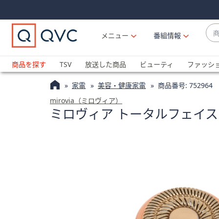
Skip
Skip
Navigation
Navigation
Links
Links2
商
メニュー
番組情報
品
候
ブ
補
ラ
商品を探す
TSV
放送した商品
ビューティ
ファッシ
が
ン
利
家電
美容・健康家電
商品番号:
752964
ド
用
名
mirovia（ミロヴィア）
可
ミロヴィア トータルフェイス
か
能
ら
な
探
場
す
合
上
下
の
矢
印