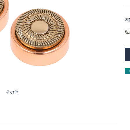
※
返
その他