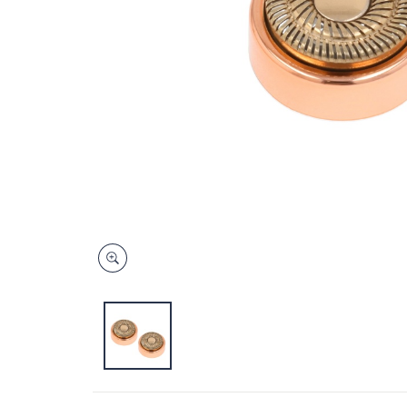
キ
ー
ま
た
は
タ
ッ
チ
デ
バ
イ
ス
で
左
右
に
ス
ワ
イ