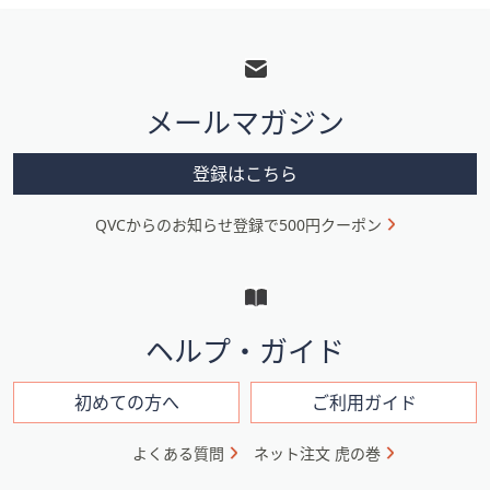
フ
ッ
タ
メールマガジン
ー
メ
登録はこちら
ニ
QVCからのお知らせ登録で500円クーポン
ュ
ー
と
イ
ヘルプ・ガイド
ン
フ
初めての方へ
ご利用ガイド
ォ
よくある質問
ネット注文 虎の巻
メ