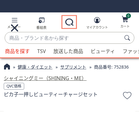
Skip
Skip
Navigation
Navigation
Links
Links2
0
カート
メニュー
番組表
マイアカウント
商
品・
候
ブ
商品を探す
TSV
放送した商品
ビューティ
ファッ
補
ラ
が
ン
健康・ダイエット
サプリメント
商品番号:
752836
利
ド
用
シャイニングミー（SHINING・ME）
名
可
QVC価格
か
能
ピカ子一押しビューティーチャージセット
ら
な
探
場
す
合、
上
下
の