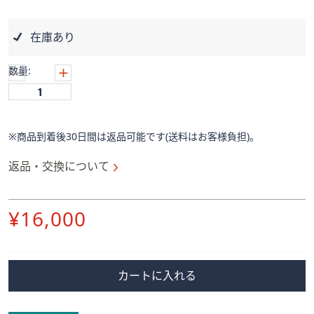
ス
ワ
イ
在庫あり
プ
し
数量:
て
閲
覧
で
※商品到着後30日間は返品可能です(送料はお客様負担)。
き
返品・交換について
ま
す。
削
¥16,000
除
カートに入れる