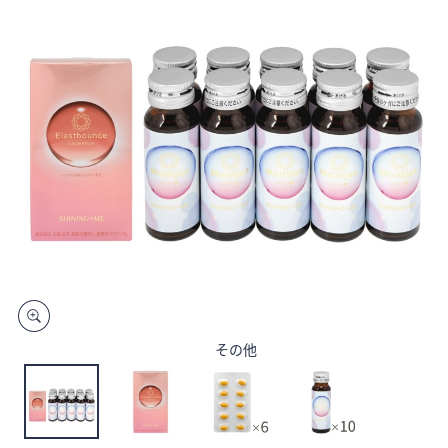
矢
印
キ
ー
ま
た
は
タ
ッ
チ
デ
バ
イ
ス
その他
で
左
右
に