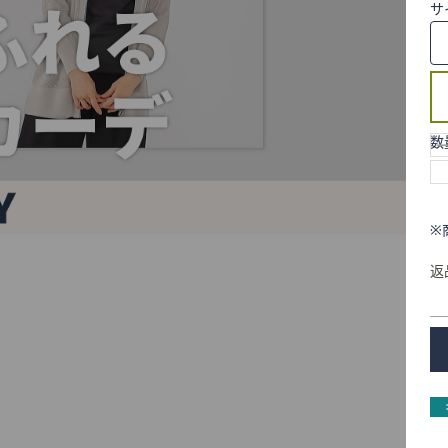
サ
数
※
返