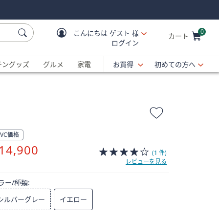
0
こんにちは
ゲスト 様
カート
ログイン
Cart is Empty
C
チングッズ
グルメ
家電
お買得
初めての方へ
QVC価格
削
14,900
(1 件)
除
レビューを見る
ラー/種類:
シルバーグレー
イエロー