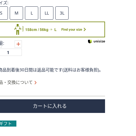
イズ:
S
M
L
LL
3L
158cm / 56kg
L
Find your size
量:
商品到着後30日間は返品可能です(送料はお客様負担)。
品・交換について
カートに入れる
ギフト