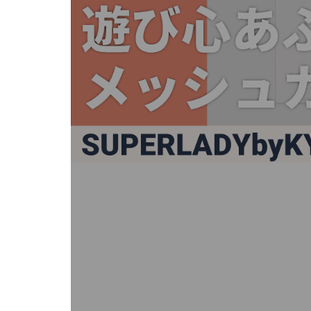
キ
ー
ま
た
は
タ
ッ
チ
デ
バ
イ
ス
で
左
右
に
ス
ワ
イ