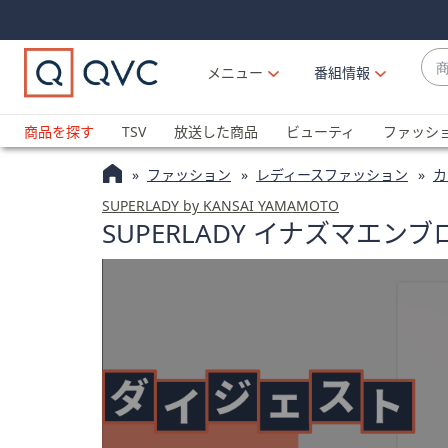
Skip
Skip
Navigation
Navigation
Links
Links2
商
メニュー
番組情報
品
候
ブ
補
ラ
商品を探す
TSV
放送した商品
ビューティ
ファッシ
が
ン
利
ファッション
レディースファッション
カ
ド
用
名
SUPERLADY by KANSAI YAMAMOTO
可
SUPERLADY イナズマエ
か
能
ら
な
探
場
す
合
上
下
の
矢
印