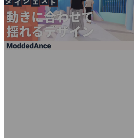
矢
印
キ
ー
ま
た
は
タ
ッ
チ
デ
バ
イ
ス
で
左
右
に