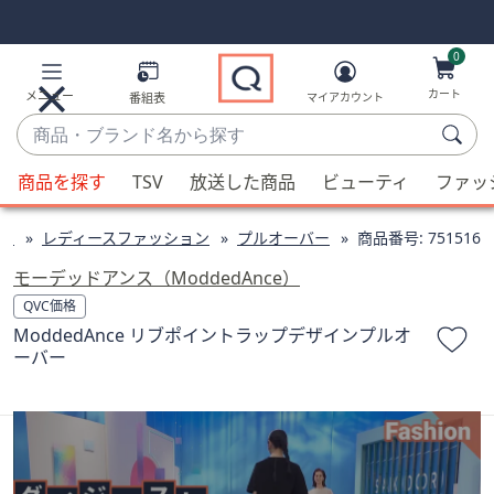
Skip
Skip
Navigation
Navigation
Links
Links2
0
カート
メニュー
番組表
マイアカウント
商
品・
候
ブ
商品を探す
TSV
放送した商品
ビューティ
ファッ
補
ラ
が
ン
ン
レディースファッション
プルオーバー
商品番号:
751516
利
ド
用
モーデッドアンス（ModdedAnce）
名
可
QVC価格
か
能
ModdedAnce リブポイントラップデザインプルオ
ら
な
ーバー
探
場
す
合、
上
下
の