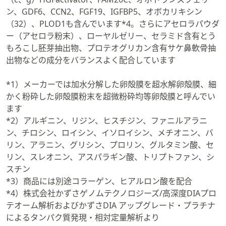
ン、GDF6、CCN2、FGF19、IGFBP5、オボカリキシン
（32）、PLOD1も含んでいます*4。さらにアセロラパウダ
ー（アセロラ粉末）、ローヤルゼリー、セラミド含有とう
もろこし胚芽抽出物、プロテオグリカン含有サケ鼻軟骨抽
出物などの成分をバランスよく配合しています
*1）メーカーでは加水分解した卵殻膜を超水解卵殻膜、細
かく粉砕した卵殻膜粉末を超微粉砕均等卵殻膜と呼んでい
ます
*2）アルギニン、リジン、ヒスチジン、ファニルアラニ
ン、チロシン、ロイシン、イソロイシン、メチオニン、バ
リン、アラニン、グリシン、プロリン、グルタミン酸、セ
リン、スレオニン、アスパラギン酸、トリプトファン、シ
スチン
*3）商品には別途コラーゲン、ヒアルロン酸を配合
*4）株式会社かずさゲノムテクノロジーズ/高深度DIAプロ
テオーム解析およびかずさDIA アップグレード・プラチナ
によるタンパク質発現・相対定量解析より