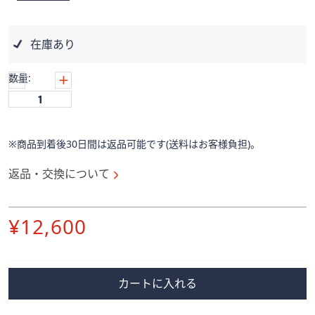
ス
ワ
イ
在庫あり
プ
し
数量:
て
閲
覧
で
※商品到着後30日間は返品可能です(送料はお客様負担)。
き
ま
返品・交換について
す。
削
¥12,600
除
カートに入れる