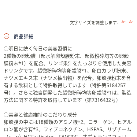
文字サイズを調整します:
商品詳細
○明日に続く毎日の美容習慣に
2種類の卵殻膜（超水解卵殻膜粉末、超微粉砕均等の卵殻
膜粉末*1）を配合。リンゴ果汁をたっぷりを使用した美容
ドリンクです。超微粉砕均等卵殻膜*1、卵白カラザ粉末、
ナツメエキス末（ナツメ抽出物）を配合。卵殻膜粉末を含
有する飲料として特許取得しています（特許第5184257
号）。さらに独自開発した超微粉砕均等卵殻膜*1は、製造
方法に関する特許を取得しています（第7316432号）
○美容と健康維持のこだわり成分
卵殻膜の中には18種類のアミノ酸*2、コラーゲン、ヒアル
ロン酸が含有*3。フィブロネクチン、HSPA5、リゾチーム
（c、g）HGFactivator、FAM20C、オボトランスフェリ