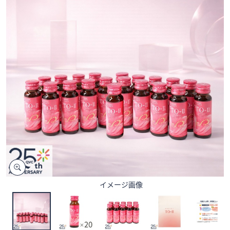
矢
印
キ
ー
ま
た
は
タ
ッ
チ
デ
バ
イ
ス
で
イメージ画像
左
右
に