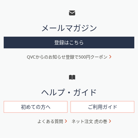
フ
ッ
タ
メールマガジン
ー
メ
登録はこちら
ニ
QVCからのお知らせ登録で500円クーポン
ュ
ー
と
イ
ヘルプ・ガイド
ン
フ
初めての方へ
ご利用ガイド
ォ
よくある質問
ネット注文 虎の巻
メ