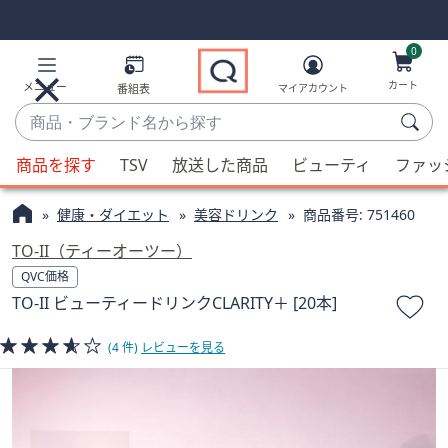
Skip
Skip
Navigation
Navigation
Links
Links2
0
カート
メニュー
番組表
マイアカウント
商
品・
候
ブ
商品を探す
TSV
放送した商品
ビューティ
ファッ
補
ラ
が
ン
健康・ダイエット
美容ドリンク
商品番号:
751460
利
ド
用
TO-II（ティーオーツー）
名
可
QVC価格
か
能
TO-II ビューティードリンクCLARITY＋ [20本]
ら
な
探
場
(4 件)
レビューを見る
す
合、
上
下
の