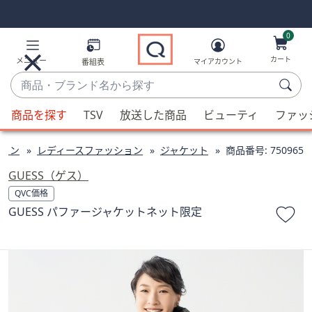
Skip
Skip
Navigation
Navigation
Links
Links2
0
カート
メニュー
番組表
マイアカウント
商
品・
候
ブ
商品を探す
TSV
放送した商品
ビューティ
ファッ
補
ラ
が
ン
ョン
レディースファッション
ジャケット
商品番号:
750965
利
ド
用
GUESS（ゲス）
名
可
QVC価格
か
能
GUESS パファージャケットネット限定
ら
な
探
場
す
合、
上
下
の