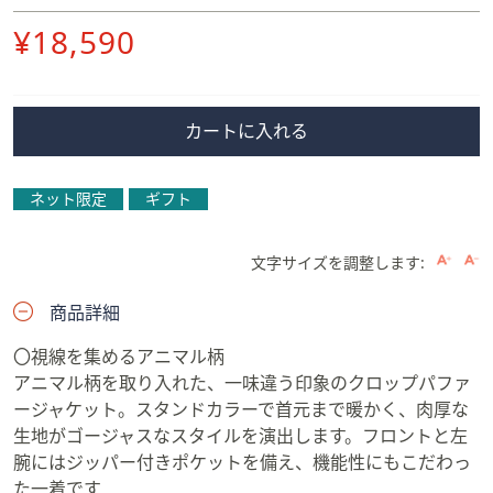
削
¥18,590
除
カートに入れる
ネット限定
ギフト
文字サイズを調整します:
商品詳細
〇視線を集めるアニマル柄
アニマル柄を取り入れた、一味違う印象のクロップパファ
ージャケット。スタンドカラーで首元まで暖かく、肉厚な
生地がゴージャスなスタイルを演出します。フロントと左
腕にはジッパー付きポケットを備え、機能性にもこだわっ
た一着です