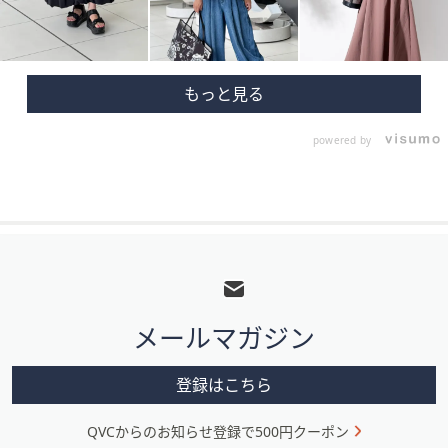
powered by
フ
ッ
タ
メールマガジン
ー
メ
登録はこちら
ニ
QVCからのお知らせ登録で500円クーポン
ュ