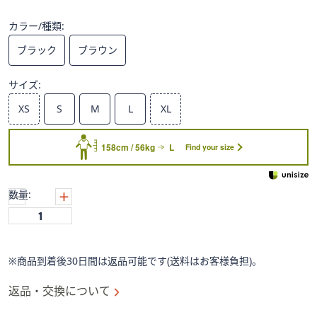
ス
ワ
カラー/種類:
イ
ブラック
ブラウン
プ
し
サイズ:
て
閲
XS
S
M
L
XL
覧
で
158cm / 56kg
L
Find your size
き
ま
す。
数量:
※商品到着後30日間は返品可能です(送料はお客様負担)。
返品・交換について