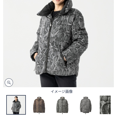
矢
印
キ
ー
ま
た
は
タ
ッ
チ
デ
バ
イ
ス
イメージ画像
で
左
右
に