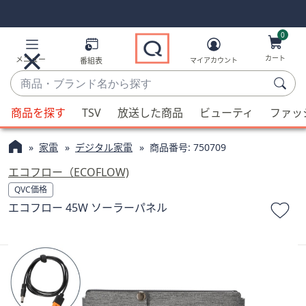
Skip
Skip
Navigation
Navigation
Links
Links2
0
カート
メニュー
番組表
マイアカウント
商
品・
候
ブ
商品を探す
TSV
放送した商品
ビューティ
ファッ
補
ラ
が
ン
家電
デジタル家電
商品番号:
750709
利
ド
用
エコフロー（ECOFLOW)
名
可
QVC価格
か
能
エコフロー 45W ソーラーパネル
ら
な
探
場
す
合、
上
下
の