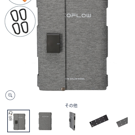
矢
印
キ
ー
ま
た
は
タ
ッ
チ
デ
バ
イ
ス
その他
で
左
右
に