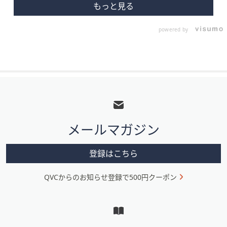
powered by
フ
ッ
タ
メールマガジン
ー
メ
登録はこちら
ニ
QVCからのお知らせ登録で500円クーポン
ュ
ー
と