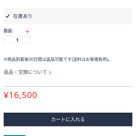
ス
ワ
イ
在庫あり
プ
し
数量:
て
閲
覧
で
※商品到着後30日間は返品可能です(送料はお客様負担)。
き
返品・交換について
ま
す。
削
¥16,500
除
カートに入れる