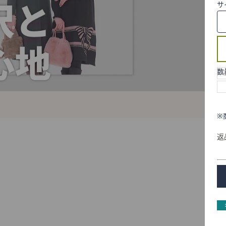
サ
数
※
返