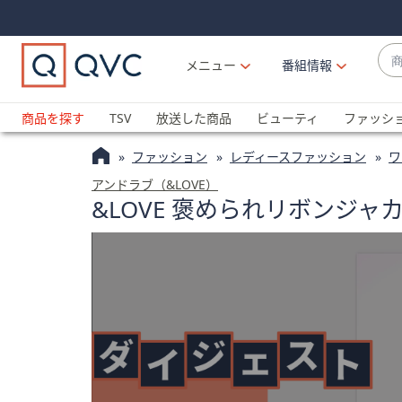
Skip
Skip
Navigation
Navigation
Links
Links2
商
メニュー
番組情報
品
候
ブ
補
ラ
商品を探す
TSV
放送した商品
ビューティ
ファッシ
が
ン
利
ファッション
レディースファッション
ワ
ド
用
名
アンドラブ（&LOVE）
可
&LOVE 褒められリボンジ
か
能
ら
な
探
場
す
合
上
下
の
矢
印