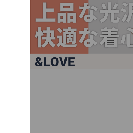
キ
ー
ま
た
は
タ
ッ
チ
デ
バ
イ
ス
で
左
右
に
ス
ワ
イ