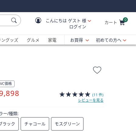
0
こんにちは
ゲスト 様
カート
ログイン
Cart is Empty
C
チングッズ
グルメ
家電
お買得
初めての方へ
QVC価格
削
9,898
(11 件)
除
レビューを見る
ラー/種類:
ブラック
チャコール
モスグリーン