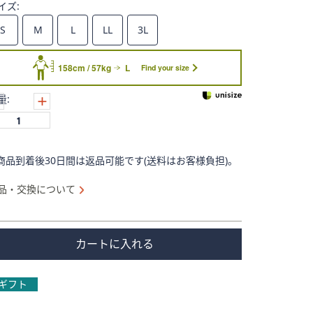
イズ:
S
M
L
LL
3L
158cm / 57kg
L
Find your size
量:
商品到着後30日間は返品可能です(送料はお客様負担)。
品・交換について
カートに入れる
ギフト