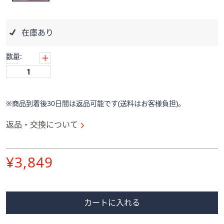
ス
ワ
イ
在庫あり
プ
し
数量:
て
閲
覧
で
※商品到着後30日間は返品可能です(送料はお客様負担)。
き
ま
返品・交換について
す。
削
¥3,849
除
カートに入れる