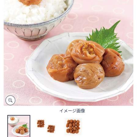
矢
印
キ
ー
ま
た
は
タ
ッ
チ
デ
バ
イ
ス
で
イメージ画像
左
右
に