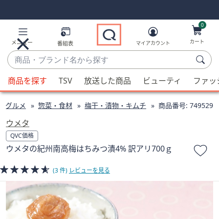
Skip
Skip
Navigation
Navigation
Links
Links2
0
カート
メニュー
番組表
マイアカウント
商
品・
候
ブ
商品を探す
TSV
放送した商品
ビューティ
ファッ
補
ラ
が
ン
グルメ
惣菜・食材
梅干・漬物・キムチ
商品番号:
749529
利
ド
用
ウメタ
名
可
QVC価格
か
能
ウメタの紀州南高梅はちみつ漬4% 訳アリ700ｇ
ら
な
探
場
(3 件)
レビューを見る
す
合、
上
下
の