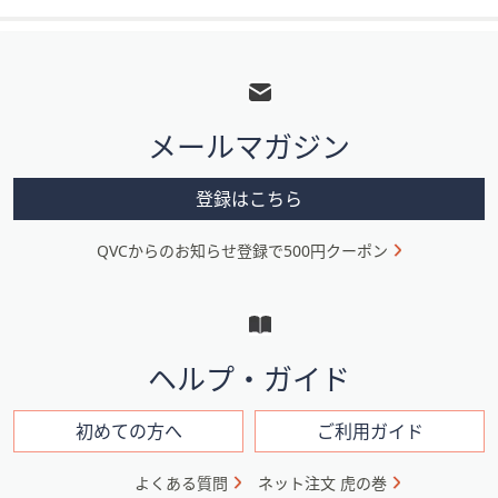
フ
ッ
タ
メールマガジン
ー
メ
登録はこちら
ニ
QVCからのお知らせ登録で500円クーポン
ュ
ー
と
イ
ヘルプ・ガイド
ン
フ
初めての方へ
ご利用ガイド
ォ
よくある質問
ネット注文 虎の巻