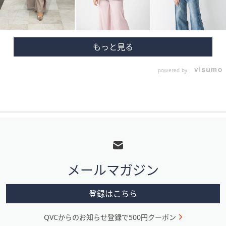
powered by
フ
ッ
タ
メールマガジン
ー
メ
登録はこちら
ニ
QVCからのお知らせ登録で500円クーポン
ュ