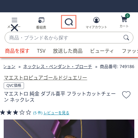
Skip
Skip
Navigation
Navigation
Links
Links2
0
カート
メニュー
番組表
マイアカウント
商
品・
候
ブ
商品を探す
TSV
放送した商品
ビューティ
ファッ
補
ラ
が
ン
クション
ネックレス・ペンダント・ブローチ
商品番号:
749186
利
ド
用
マエストロピュアゴールドジュエリー
名
可
QVC価格
か
能
マエストロ 純金 ダブル喜平 フラットカットチェー
ら
な
ン ネックレス
探
場
す
合、
(5 件)
レビューを見る
上
下
の