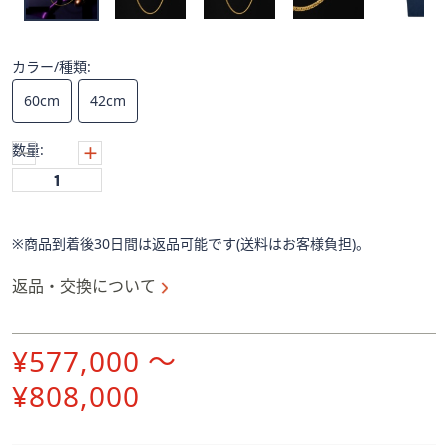
ス
ワ
イ
カラー/種類:
プ
し
60cm
42cm
て
閲
数量:
覧
で
き
ま
※商品到着後30日間は返品可能です(送料はお客様負担)。
す。
返品・交換について
¥577,000 ～
¥808,000