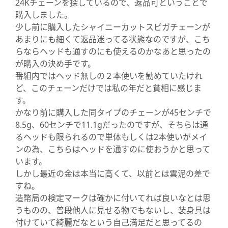
24Kチェーンを探しているので、返品可ということで
購入しました。
少し前に購入したシャイニーカットスピガチェーンが
あまりにも細くて返品迷ってる状態なのですが、こち
らならヘッドも通すのにも使えるのかなあと思ったの
が購入の決め手です。
番組内ではヘッド無しの２本使いを勧めていたけれ
ど、このチェーンだけでは私の年だと貧相に感じま
す。
かなり前に購入した同タイプのチェーンが45センチで
8.5g、60センチで11.1gだったのですが、そちらは通
るヘッドも限られるので単体もしくは2本使いがメイ
ンの為、こちらはヘッドを通すのに使おうかと思って
います。
しかし最近の金は本当に高くて、以前とは雲泥の差で
すね。
造幣局の検定マークは確かに付いてれば良いなとは思
うものの、普段他人に見せる物でもないし、装身具は
付けていて綺麗だなという自己満足だと思ってるの