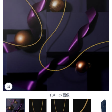
矢
印
キ
ー
ま
た
は
タ
ッ
チ
デ
バ
イ
ス
で
左
イメージ画像
右
に