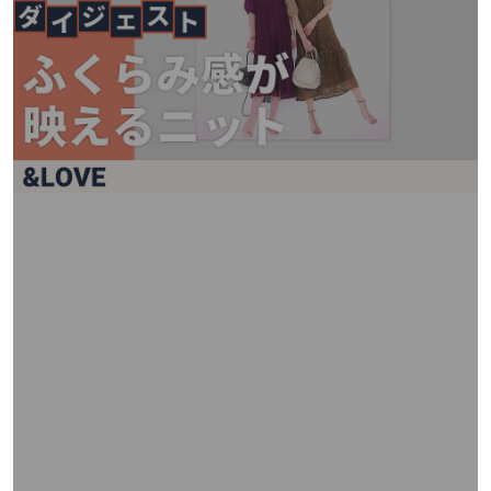
矢
印
キ
ー
ま
た
は
タ
ッ
チ
デ
バ
イ
ス
で
左
右
に