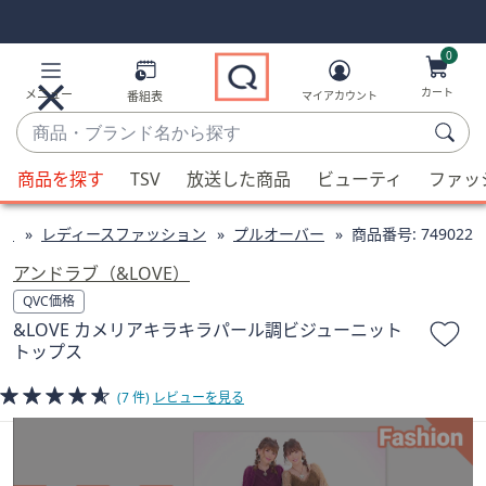
Skip
Skip
Navigation
Navigation
Links
Links2
0
カート
メニュー
番組表
マイアカウント
商
品・
候
ブ
商品を探す
TSV
放送した商品
ビューティ
ファッ
補
ラ
が
ン
ン
レディースファッション
プルオーバー
商品番号:
749022
利
ド
用
アンドラブ（&LOVE）
名
可
QVC価格
か
能
&LOVE カメリアキラキラパール調ビジューニット
ら
な
トップス
探
場
す
合、
(7 件)
レビューを見る
上
下
の