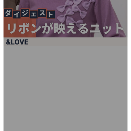
矢
印
キ
ー
ま
た
は
タ
ッ
チ
デ
バ
イ
ス
で
左
右
に