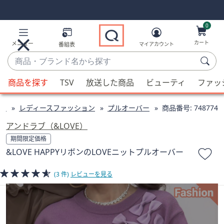
Skip
Skip
Navigation
Navigation
Links
Links2
0
カート
メニュー
番組表
マイアカウント
商
品・
候
ブ
商品を探す
TSV
放送した商品
ビューティ
ファッ
補
ラ
が
ン
ン
レディースファッション
プルオーバー
商品番号:
748774
利
ド
用
アンドラブ（&LOVE）
名
可
期間限定価格
か
能
&LOVE HAPPYリボンのLOVEニットプルオーバー
ら
な
探
場
(3 件)
レビューを見る
す
合、
上
下
の