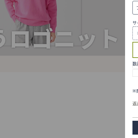
サ
数
※
返