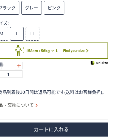
ブラック
グレー
ピンク
イズ:
M
L
LL
158cm / 56kg
L
Find your size
量:
商品到着後30日間は返品可能です(送料はお客様負担)。
品・交換について
カートに入れる