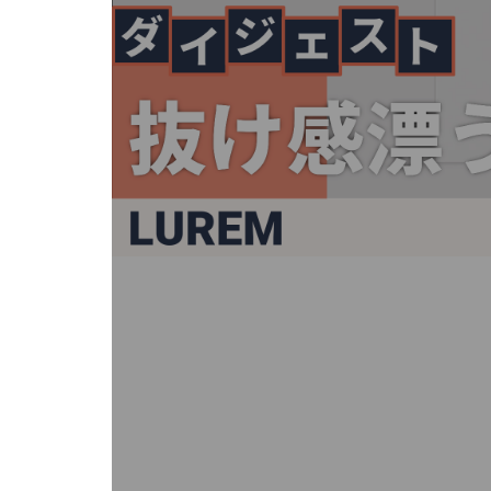
キ
ー
ま
た
は
タ
ッ
チ
デ
バ
イ
ス
で
左
右
に
ス
ワ
イ