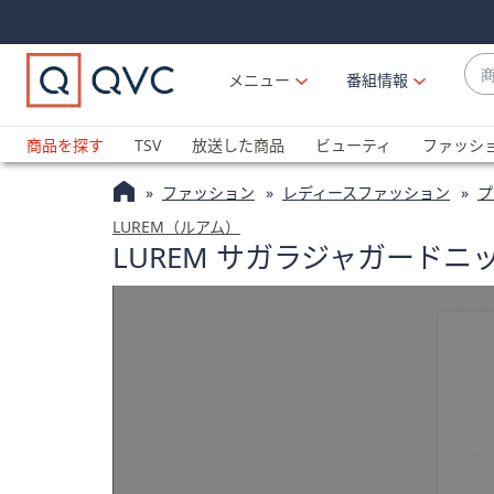
Skip
Skip
Navigation
Navigation
Links
Links2
商
メニュー
番組情報
品
候
ブ
補
ラ
商品を探す
TSV
放送した商品
ビューティ
ファッシ
が
ン
利
ファッション
レディースファッション
プ
ド
用
名
LUREM（ルアム）
可
LUREM サガラジャガード
か
能
ら
な
探
場
す
合
上
下
の
矢
印