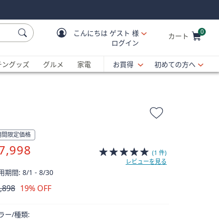
0
こんにちは
ゲスト 様
カート
ログイン
Cart is Empty
C
チングッズ
グルメ
家電
お買得
初めての方へ
期間限定価格
7,998
(1 件)
レビューを見る
期間: 8/1 - 8/30
,898
19% OFF
除
ラー/種類: