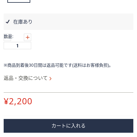
ス
ワ
イ
在庫あり
プ
し
数量:
て
閲
覧
で
※商品到着後30日間は返品可能です(送料はお客様負担)。
き
ま
返品・交換について
す。
削
¥2,200
除
カートに入れる