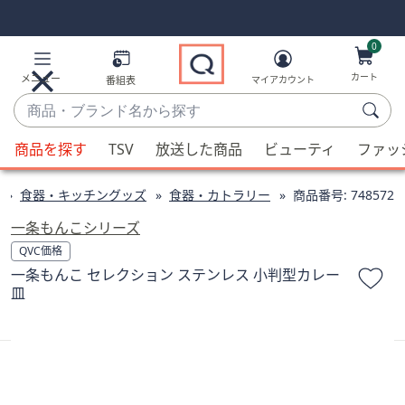
Skip
Skip
Navigation
Navigation
Links
Links2
0
カート
メニュー
番組表
マイアカウント
商
品・
候
ブ
商品を探す
TSV
放送した商品
ビューティ
ファッ
補
ラ
が
ン
食器・キッチングッズ
食器・カトラリー
商品番号:
748572
利
ド
用
一条もんこシリーズ
名
可
QVC価格
か
能
一条もんこ セレクション ステンレス 小判型カレー
ら
な
皿
探
場
す
合、
上
下
の