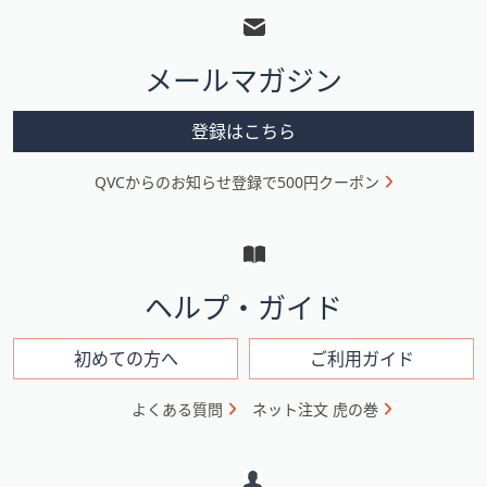
ッ
タ
メールマガジン
ー
メ
登録はこちら
ニ
QVCからのお知らせ登録で500円クーポン
ュ
ー
と
イ
ヘルプ・ガイド
ン
フ
初めての方へ
ご利用ガイド
ォ
よくある質問
ネット注文 虎の巻
メ
ー