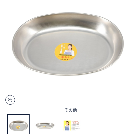
矢
印
キ
ー
ま
た
は
タ
ッ
チ
デ
バ
イ
ス
で
その他
左
右
に