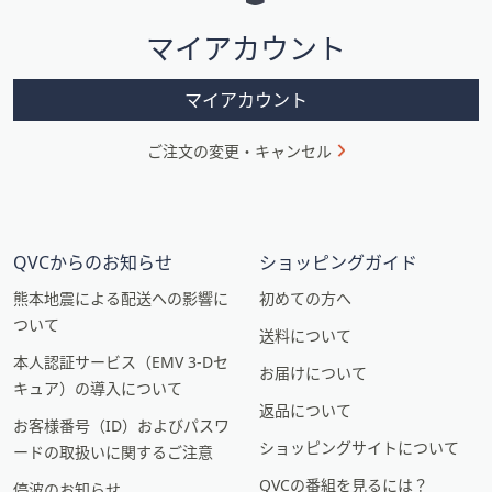
シ
マイアカウント
ョ
ン
マイアカウント
ご注文の変更・キャンセル
QVCからのお知らせ
ショッピングガイド
熊本地震による配送への影響に
初めての方へ
ついて
送料について
本人認証サービス（EMV 3-Dセ
お届けについて
キュア）の導入について
返品について
お客様番号（ID）およびパスワ
ショッピングサイトについて
ードの取扱いに関するご注意
QVCの番組を見るには？
停波のお知らせ