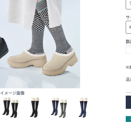
サ
数
※
返
イメージ画像