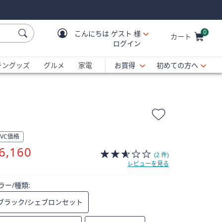
0
こんにちは
ゲスト 様
カート
ログイン
Cart is Empty
C
チングッズ
グルメ
家電
お買得
初めての方へ
QVC価格
削
6,160
(2 件)
除
レビューを見る
ラー/種類:
ブラック/シェブロンセット