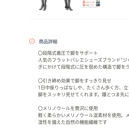
プ
し
て
閲
覧
で
商品詳細
き
〇段階式着圧で脚をサポート
ま
人気のフラットバレエシューズブランド"ジ
す
ぎにかけて段階式に圧を弱めた構造で脚を
〇引き締め効果で脚をすっきり見せ
1日中座りっぱなしや、たくさん歩く方、
脚をスッキリ見せてくれます。踵とつま先
〇メリノウールを贅沢に使用
軽く柔らかいメリノウール混素材を使用。
湿性を備えた自然の機能繊維です