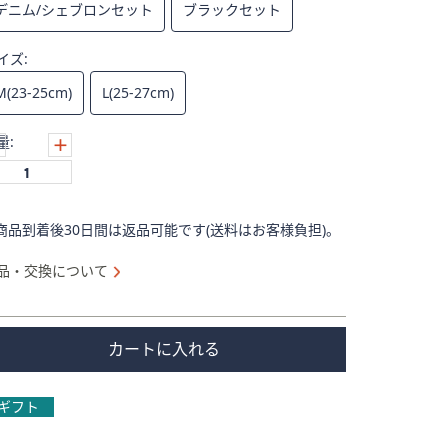
デニム/シェブロンセット
ブラックセット
イズ:
M(23-25cm)
L(25-27cm)
量:
商品到着後30日間は返品可能です(送料はお客様負担)。
品・交換について
カートに入れる
ギフト