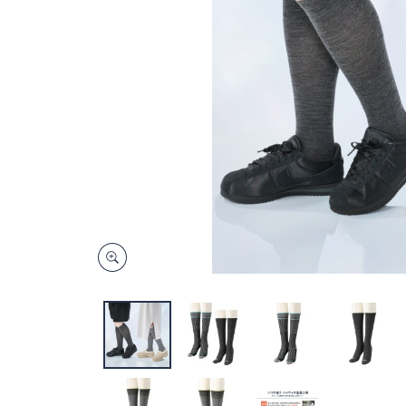
キ
ー
ま
た
は
タ
ッ
チ
デ
バ
イ
ス
で
左
右
に
ス
ワ
イ