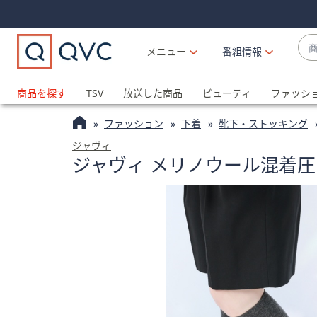
Skip
Skip
Navigation
Navigation
Links
Links2
商
メニュー
番組情報
品
候
ブ
補
ラ
商品を探す
TSV
放送した商品
ビューティ
ファッシ
が
ン
利
ファッション
下着
靴下・ストッキング
ド
用
名
ジャヴィ
可
ジャヴィ メリノウール混着圧
か
能
ら
な
探
場
す
合
上
下
の
矢
印