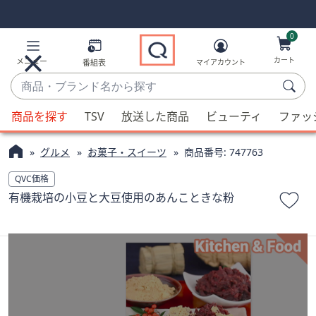
Skip
Skip
Navigation
Navigation
Links
Links2
0
カート
メニュー
番組表
マイアカウント
商
品・
候
ブ
商品を探す
TSV
放送した商品
ビューティ
ファッ
補
ラ
が
ン
グルメ
お菓子・スイーツ
商品番号:
747763
利
ド
用
QVC価格
名
可
有機栽培の小豆と大豆使用のあんこときな粉
か
能
ら
な
探
場
す
合、
上
下
の