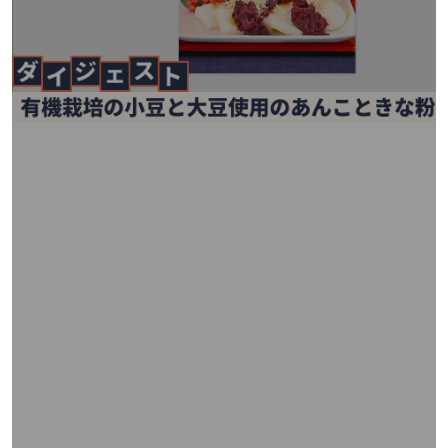
矢
印
キ
ー
ま
た
は
タ
ッ
チ
デ
バ
イ
ス
で
左
右
に