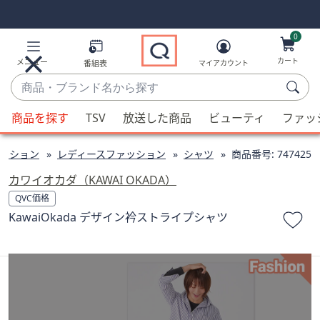
Skip
Skip
Navigation
Navigation
Links
Links2
0
カート
メニュー
番組表
マイアカウント
商
品・
候
ブ
商品を探す
TSV
放送した商品
ビューティ
ファッ
補
ラ
が
ン
ッション
レディースファッション
シャツ
商品番号:
747425
利
ド
用
カワイオカダ（KAWAI OKADA）
名
可
QVC価格
か
能
KawaiOkada デザイン衿ストライプシャツ
ら
な
探
場
す
合、
上
下
の