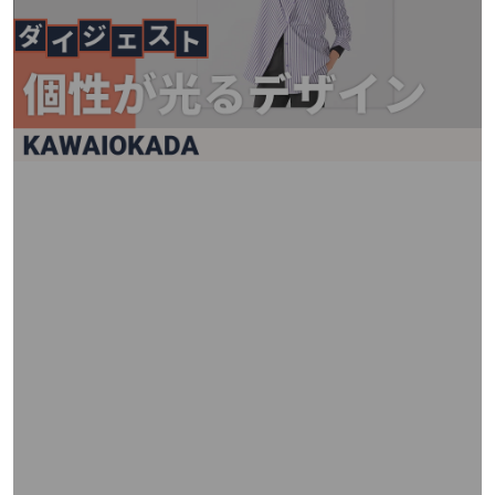
矢
印
キ
ー
ま
た
は
タ
ッ
チ
デ
バ
イ
ス
で
左
右
に