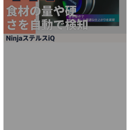
矢
印
キ
ー
ま
た
は
タ
ッ
チ
デ
バ
イ
ス
で
左
右
に