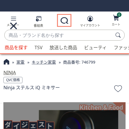
Skip
Skip
Navigation
Navigation
Links
Links2
0
カート
メニュー
番組表
マイアカウント
商
品・
候
ブ
商品を探す
TSV
放送した商品
ビューティ
ファッ
補
ラ
が
ン
家電
キッチン家電
商品番号:
746799
利
ド
用
NINJA
名
可
QVC価格
か
能
Ninja ステルス iQ ミキサー
ら
な
探
場
す
合、
上
下
の