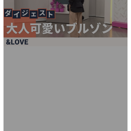
矢
印
キ
ー
ま
た
は
タ
ッ
チ
デ
バ
イ
ス
で
左
右
に