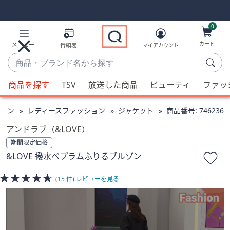
Skip
Skip
Navigation
Navigation
Links
Links2
0
カート
メニュー
番組表
マイアカウント
商
品・
候
ブ
商品を探す
TSV
放送した商品
ビューティ
ファッ
補
ラ
が
ン
ョン
レディースファッション
ジャケット
商品番号:
746236
利
ド
用
アンドラブ（&LOVE）
名
可
期間限定価格
か
能
&LOVE 撥水ペプラムふりるブルゾン
ら
な
探
場
(15 件)
レビューを見る
す
合、
上
下
の