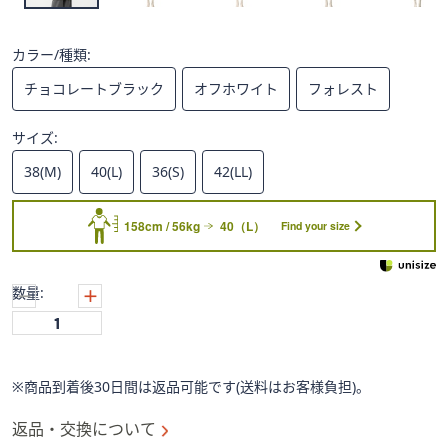
ス
ワ
イ
カラー/種類:
プ
チョコレートブラック
オフホワイト
フォレスト
し
て
サイズ:
閲
覧
38(M)
40(L)
36(S)
42(LL)
で
き
158cm / 56kg
40（L）
Find your size
ま
す。
数量:
※商品到着後30日間は返品可能です(送料はお客様負担)。
返品・交換について