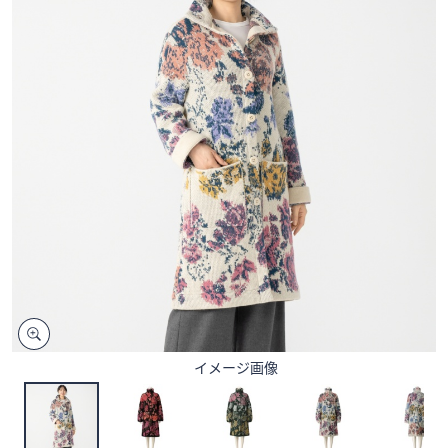
矢
印
キ
ー
ま
た
は
タ
ッ
チ
デ
バ
イ
ス
で
イメージ画像
左
右
に