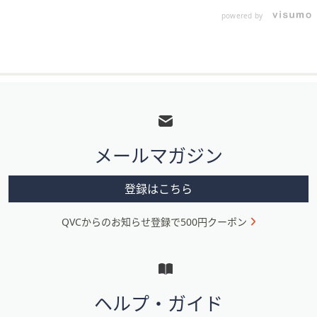
powered by
フ
ッ
タ
メールマガジン
ー
メ
登録はこちら
ニ
QVCからのお知らせ登録で500円クーポン
ュ
ー
と
イ
ヘルプ・ガイド