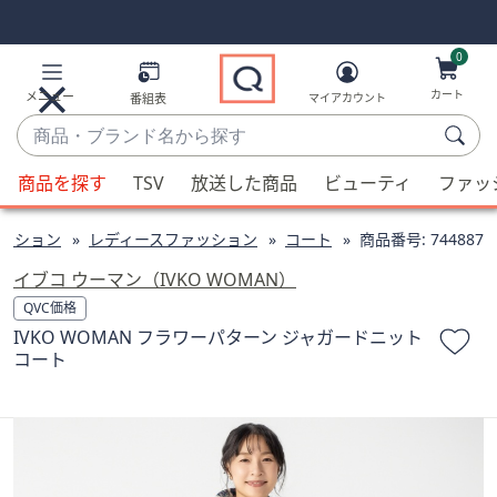
Skip
Skip
Navigation
Navigation
Links
Links2
0
カート
メニュー
番組表
マイアカウント
商
品・
候
ブ
商品を探す
TSV
放送した商品
ビューティ
ファッ
補
ラ
が
ン
ッション
レディースファッション
コート
商品番号:
744887
利
ド
用
イブコ ウーマン（IVKO WOMAN）
名
可
QVC価格
か
能
IVKO WOMAN フラワーパターン ジャガードニット
ら
な
コート
探
場
す
合、
上
下
の