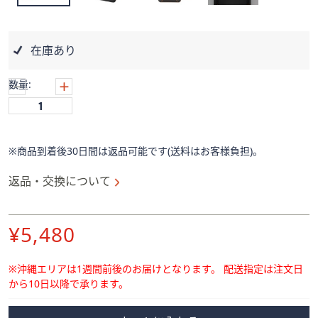
ス
ワ
イ
在庫あり
プ
し
数量:
て
閲
覧
で
※商品到着後30日間は返品可能です(送料はお客様負担)。
き
ま
返品・交換について
す。
削
¥5,480
除
※沖縄エリアは1週間前後のお届けとなります。
配送指定は注文日
から10日以降で承ります。