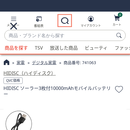
Skip
Skip
Navigation
Navigation
Links
Links2
0
カート
メニュー
番組表
マイアカウント
商
品・
候
ブ
商品を探す
TSV
放送した商品
ビューティ
ファッ
補
ラ
が
ン
家電
デジタル家電
商品番号:
741063
利
ド
用
HIDISC（ハイディスク）
名
可
QVC価格
か
能
HIDISC ソーラー3枚付10000mAhモバイルバッテリ
ら
な
ー
探
場
す
合、
上
下
の