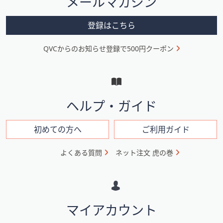
メールマガジン
ー
メ
登録はこちら
ニ
QVCからのお知らせ登録で500円クーポン
ュ
ー
と
イ
ヘルプ・ガイド
ン
フ
初めての方へ
ご利用ガイド
ォ
よくある質問
ネット注文 虎の巻
メ
ー
シ
マイアカウント
ョ