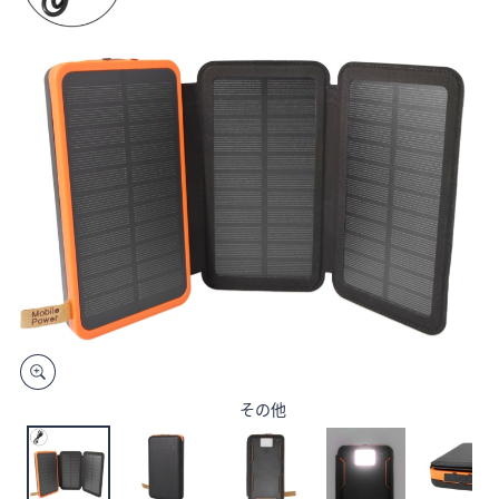
矢
印
キ
ー
ま
た
は
タ
ッ
チ
デ
バ
イ
ス
で
その他
左
右
に