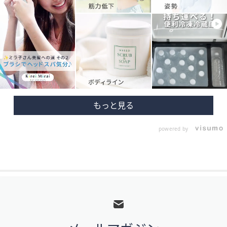
powered by
フ
ッ
タ