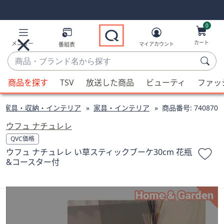
Skip
Skip
Navigation
Navigation
Links
Links2
0
カート
メニュー
番組表
マイアカウント
商
品・
候
ブ
商品を探す
TSV
放送した商品
ビューティ
ファッ
補
ラ
が
ン
家具・収納・インテリア
家具・インテリア
商品番号:
740870
利
ド
用
ウフュ ナチュレレ
名
可
QVC価格
か
能
ウフュ ナチュレレ い草スティックブーケ30cm 花瓶
ら
な
&コースター付
探
場
す
合、
上
下
の