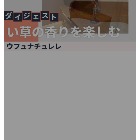
矢
印
キ
ー
ま
た
は
タ
ッ
チ
デ
バ
イ
ス
で
左
右
に