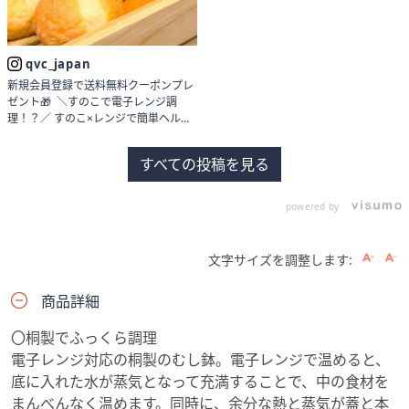
qvc_japan
新規会員登録で送料無料クーポンプレ
ゼント🎁 ＼すのこで電子レンジ調
理！？／ すのこ×レンジで簡単ヘルシ
ー調理が叶う✨ すのこの下に水を注い
で食材を入れるだけ！ あとはレンジ
すべての投稿を見る
にインするだけでOK👌 桐の力で素材
の旨みを引き出してくれるから、 レン
ジ調理でも美味しく出来上がる🍽️ ご
powered by
飯鉢もあるから、冷凍ご飯もまるで炊
きたての美味しさ！ 食卓にそのまま出
せるのも嬉しいポイント🎉 水洗いでき
文字サイズを調整します:
てお手入れも簡単✨ 他にも冷蔵庫に入
る「冷蔵こめびつ」や、 お米が5〜
10kg保存できる「こめびつ」もライン
商品詳細
ナップ！ 桐デビューしてみてね🌸
—————————————————
〇桐製でふっくら調理
——— QVCジャパン(@qvc_japan)の
電子レンジ対応の桐製のむし鉢。電子レンジで温めると、
ECサイトをチェック！ No.740481
底に入れた水が蒸気となって充満することで、中の食材を
kirisai 桐のレンジでごはん鉢
No.740480 kirisai 桐のレンジでむし鉢
まんべんなく温めます。同時に、余分な熱と蒸気が蓋と本