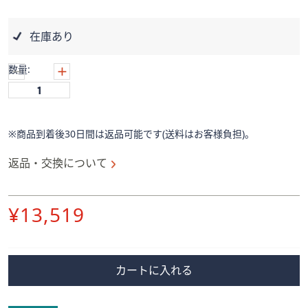
ス
ワ
イ
在庫あり
プ
し
数量:
て
閲
覧
で
※商品到着後30日間は返品可能です(送料はお客様負担)。
き
返品・交換について
ま
す。
削
¥13,519
除
カートに入れる