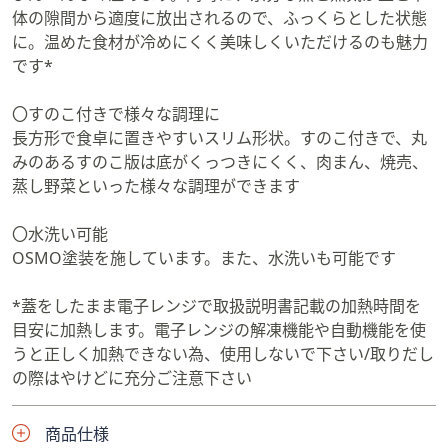
No.740479 kirisai 桐の冷蔵こめびつ
体の隙間から適度に放出されるので、ふっくらとした状態
1kg No.740477 kirisai 桐のこめびつ
に。温めた食材が冷めにくく美味しくいただけるのも魅力
5kg
—————————————————
です*
——— #すのこ調理 #レンジ調理 #桐
#ヘルシー #便利グッズ #QVCジャパ
〇すのこ付きで様々な調理に
ン #新生活
長方形で食卓に置きやすいスリム形状。すのこ付きで、丸
みのあるすのこ版は底がくっつきにくく、肉まん、焼売、
蒸し野菜といった様々な調理ができます
〇水洗い可能
OSMO塗装を施しています。また、水洗いも可能です
*蓋をしたまま電子レンジで取扱説明書記載の加熱時間を
目安に加熱します。電子レンジの解凍機能や自動機能を使
うと正しく加熱できない為、使用しないで下さい/取りだし
の際はやけどに充分ご注意下さい
商品仕様