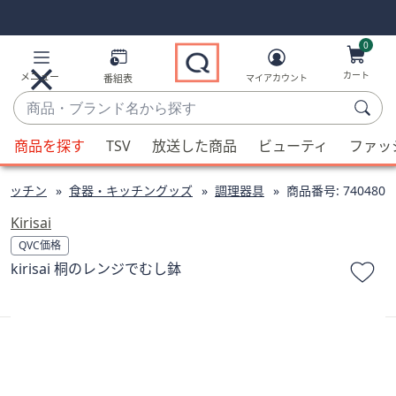
Skip
Skip
Navigation
Navigation
Links
Links2
0
カート
メニュー
番組表
マイアカウント
商
品・
候
ブ
商品を探す
TSV
放送した商品
ビューティ
ファッ
補
ラ
が
ン
キッチン
食器・キッチングッズ
調理器具
商品番号:
740480
利
ド
用
Kirisai
名
可
QVC価格
か
能
kirisai 桐のレンジでむし鉢
ら
な
探
場
す
合、
上
下
の