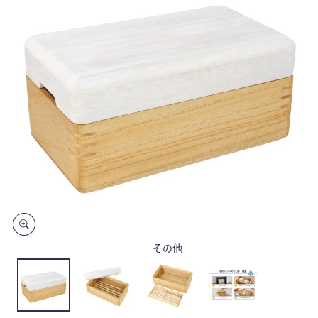
矢
印
キ
ー
ま
た
は
タ
ッ
チ
デ
バ
イ
ス
その他
で
左
右
に