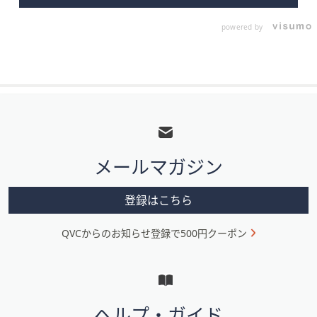
powered by
フ
ッ
タ
メールマガジン
ー
メ
登録はこちら
ニ
QVCからのお知らせ登録で500円クーポン
ュ
ー
と
イ
ヘルプ・ガイド