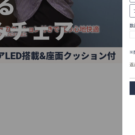
数
※
返