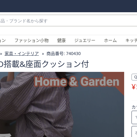
・
ョン
ファッション小物
健康
ジュエリー
ホーム
キッ
家具・インテリア
商品番号:
740430
D搭載&座面クッション付
¥
、
カ