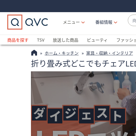
Skip
Skip
Navigation
Navigation
Links
Links2
商
メニュー
番組情報
品
候
ブ
補
ラ
商品を探す
TSV
放送した商品
ビューティ
ファッシ
が
ン
利
ホーム・キッチン
家具・収納・インテリア
ド
用
折り畳み式どこでもチェアLE
名
可
か
能
ら
な
探
場
す
合
上
下
の
矢
印