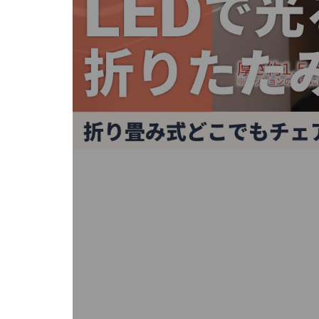
キ
ー
ま
た
は
タ
ッ
チ
デ
バ
イ
ス
で
左
右
に
ス
ワ
イ