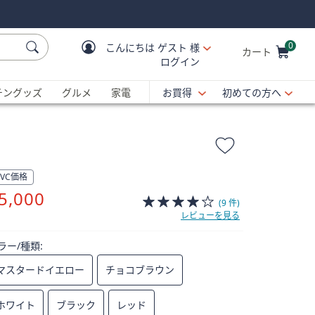
0
こんにちは
ゲスト 様
カート
ログイン
Cart is Empty
C
チングッズ
グルメ
家電
お買得
初めての方へ
QVC価格
削
5,000
(9 件)
除
レビューを見る
ラー/種類:
マスタードイエロー
チョコブラウン
ホワイト
ブラック
レッド