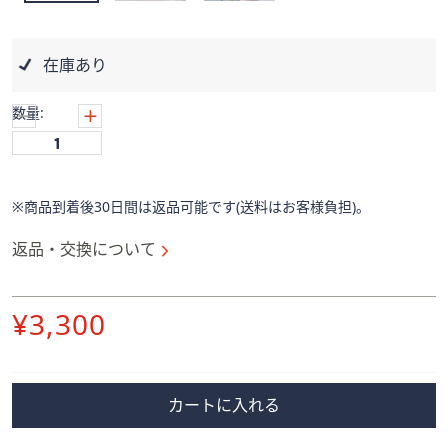
ス
ワ
イ
在庫あり
プ
し
数量:
て
閲
覧
で
※商品到着後30日間は返品可能です(送料はお客様負担)。
き
ま
返品・交換について
す。
削
¥3,300
除
カートに入れる