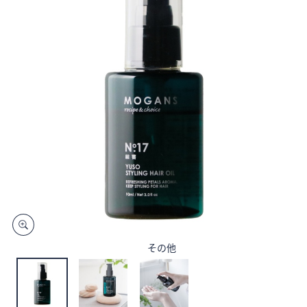
矢
印
キ
ー
ま
た
は
タ
ッ
チ
デ
バ
イ
ス
で
その他
左
右
に