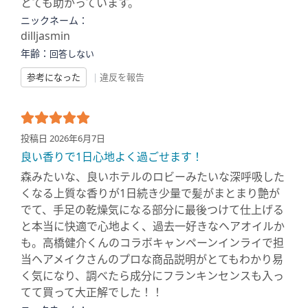
とても助かっています。
ニックネーム：
dilljasmin
年齢：
回答しない
参考になった
|
違反を報告
投稿日 2026年6月7日
良い香りで1日心地よく過ごせます！
森みたいな、良いホテルのロビーみたいな深呼吸した
くなる上質な香りが1日続き少量で髪がまとまり艶が
でて、手足の乾燥気になる部分に最後つけて仕上げる
と本当に快適で心地よく、過去一好きなヘアオイルか
も。高橋健介くんのコラボキャンペーンインライで担
当ヘアメイクさんのプロな商品説明がとてもわかり易
く気になり、調べたら成分にフランキンセンスも入っ
てて買って大正解でした！！