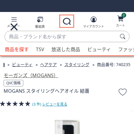
Skip
Skip
Navigation
Navigation
Links
Links2
0
カート
メニュー
番組表
マイアカウント
商
品・
候
ブ
商品を探す
TSV
放送した商品
ビューティ
ファッ
補
ラ
が
ン
ビューティ
ヘアケア
スタイリング
商品番号:
740235
利
ド
用
モーガンズ（MOGANS）
名
可
QVC価格
か
能
MOGANS スタイリングヘアオイル 結薔
ら
な
探
場
(3 件)
レビューを見る
す
合、
上
下
の