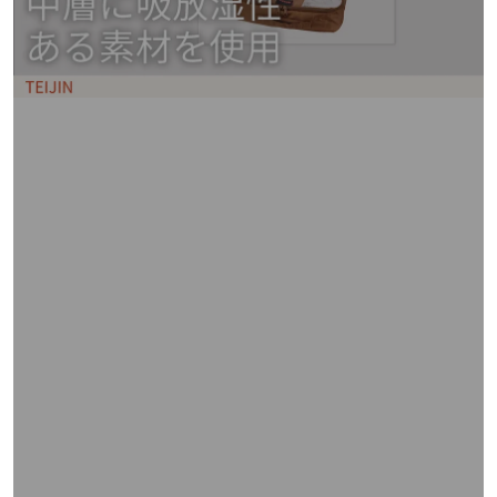
矢
印
キ
ー
ま
た
は
タ
ッ
チ
デ
バ
イ
ス
で
左
右
に