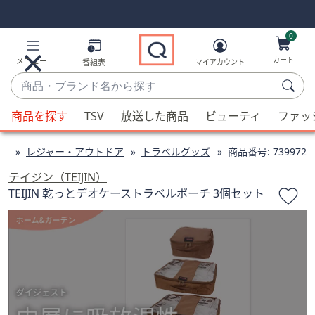
Skip
Skip
Navigation
Navigation
Links
Links2
0
カート
メニュー
番組表
マイアカウント
商
品・
候
ブ
商品を探す
TSV
放送した商品
ビューティ
ファッ
補
ラ
が
ン
ー
レジャー・アウトドア
トラベルグッズ
商品番号:
739972
利
ド
用
テイジン（TEIJIN）
名
可
TEIJIN 乾っとデオケーストラベルポーチ 3個セット
か
能
ら
な
探
場
す
合、
上
下
の