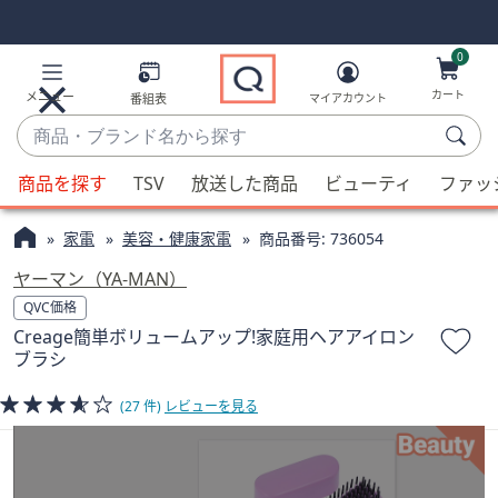
Skip
Skip
Navigation
Navigation
Links
Links2
0
カート
メニュー
番組表
マイアカウント
商
品・
候
ブ
商品を探す
TSV
放送した商品
ビューティ
ファッ
補
ラ
が
ン
家電
美容・健康家電
商品番号:
736054
利
ド
用
ヤーマン（YA-MAN）
名
可
QVC価格
か
能
Creage簡単ボリュームアップ!家庭用ヘアアイロン
ら
な
ブラシ
探
場
す
(27 件)
レビューを見る
合、
上
下
の