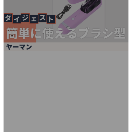
矢
印
キ
ー
ま
た
は
タ
ッ
チ
デ
バ
イ
ス
で
左
右
に