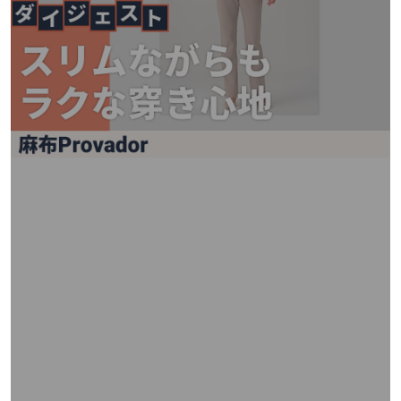
矢
印
キ
ー
ま
た
は
タ
ッ
チ
デ
バ
イ
ス
で
左
右
に