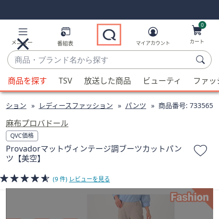
Skip
Skip
Navigation
Navigation
Links
Links2
0
カート
メニュー
番組表
マイアカウント
商
品・
候
ブ
商品を探す
TSV
放送した商品
ビューティ
ファッ
補
ラ
が
ン
ッション
レディースファッション
パンツ
商品番号:
733565
利
ド
用
麻布プロバドール
名
可
QVC価格
か
能
Provadorマットヴィンテージ調ブーツカットパン
ら
な
ツ【美空】
探
場
す
合、
(9 件)
レビューを見る
上
下
の