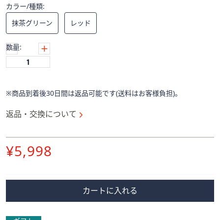
ス
カラー/種類:
ワ
抹茶グリーン
レッド
イ
プ
数量:
し
て
閲
覧
※商品到着後30日間は返品可能です(送料はお客様負担)。
で
き
返品・交換について
ま
す。
削
¥5,998
除
カートに入れる