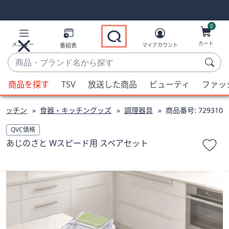
Skip
Skip
Navigation
Navigation
Links
Links2
0
カート
メニュー
番組表
マイアカウント
商
品・
候
ブ
商品を探す
TSV
放送した商品
ビューティ
ファッ
補
ラ
が
ン
キッチン
食器・キッチングッズ
調理器具
商品番号:
729310
利
ド
用
QVC価格
名
可
あじのさと Wスピード用 スペアセット
か
能
ら
な
探
場
す
合、
上
下
の