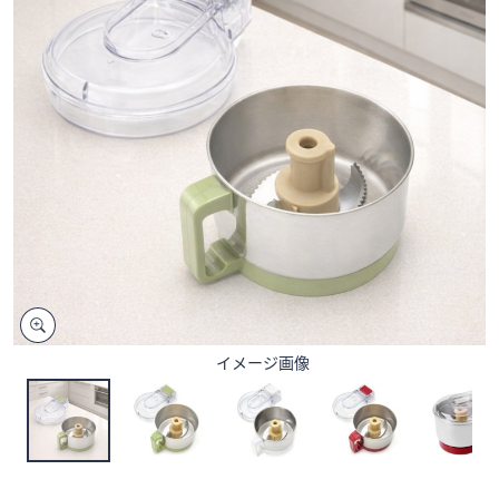
矢
印
キ
ー
ま
た
は
タ
ッ
チ
デ
バ
イ
イメージ画像
ス
で
左
右
に