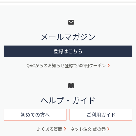
フ
ッ
タ
メールマガジン
ー
メ
登録はこちら
ニ
QVCからのお知らせ登録で500円クーポン
ュ
ー
と
イ
ヘルプ・ガイド
ン
フ
初めての方へ
ご利用ガイド
ォ
よくある質問
ネット注文 虎の巻