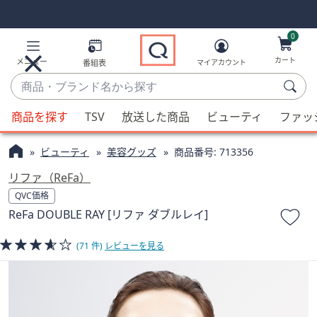
Skip
Skip
Navigation
Navigation
Links
Links2
0
カート
メニュー
番組表
マイアカウント
商
品・
候
ブ
商品を探す
TSV
放送した商品
ビューティ
ファッ
補
ラ
が
ン
ビューティ
美容グッズ
商品番号:
713356
利
ド
用
リファ（ReFa）
名
可
QVC価格
か
能
ReFa DOUBLE RAY [リファ ダブルレイ]
ら
な
探
場
(71 件)
レビューを見る
す
合、
上
下
の