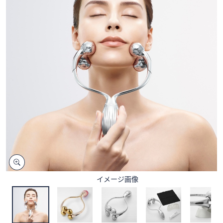
矢
印
キ
ー
ま
た
は
タ
ッ
チ
デ
バ
イ
ス
で
イメージ画像
左
右
に