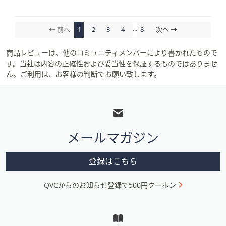
...
← 前へ
1
2
3
4
8
次へ →
商品レビューは、他のコミュニティメンバーにより書かれたもので
す。当社は内容の正確性および妥当性を保証するものではありませ
ん。ご利用は、お客様の判断でお願い致します。
フ
ッ
タ
メールマガジン
ー
メ
登録はこちら
ニ
QVCからのお知らせ登録で500円クーポン
ュ
ー
と