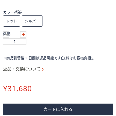
ス
ワ
カラー/種類:
イ
プ
レッド
シルバー
し
て
数量:
閲
覧
で
き
※商品到着後30日間は返品可能です(送料はお客様負担)。
ま
す。
返品・交換について
削
¥31,680
除
カートに入れる