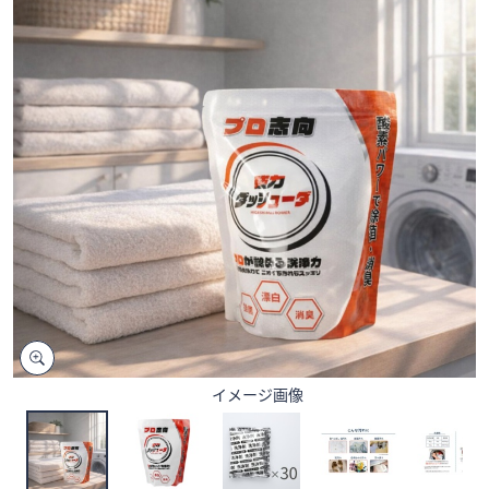
矢
印
キ
ー
ま
た
は
タ
ッ
チ
デ
バ
イ
ス
で
イメージ画像
左
右
に