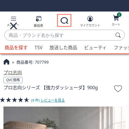
Skip
Skip
Navigation
Navigation
Links
Links2
0
カート
メニュー
番組表
マイアカウント
商
品・
候
ブ
商品を探す
TSV
放送した商品
ビューティ
ファッ
補
ラ
が
ン
商品番号:
707799
利
ド
用
プロ志向
名
可
QVC価格
か
能
プロ志向シリーズ 【強力ダッシューダ】900g
ら
な
探
場
(9 件)
レビューを見る
す
合、
上
下
の