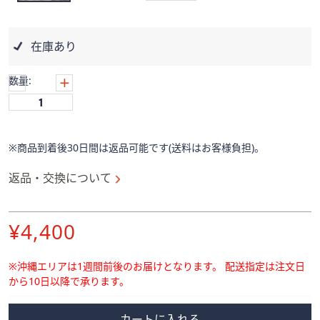
ス
ワ
イ
在庫あり
プ
し
数量:
て
閲
覧
で
※商品到着後30日間は返品可能です(送料はお客様負担)。
き
ま
返品・交換について
す。
削
¥4,400
除
※沖縄エリアは1週間前後のお届けとなります。
配送指定は注文日
から10日以降で承ります。
カートに入れる