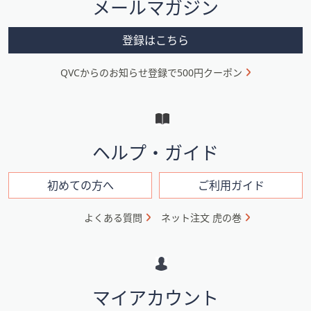
メールマガジン
ー
メ
登録はこちら
ニ
QVCからのお知らせ登録で500円クーポン
ュ
ー
と
イ
ヘルプ・ガイド
ン
フ
初めての方へ
ご利用ガイド
ォ
よくある質問
ネット注文 虎の巻
メ
ー
シ
マイアカウント
ョ