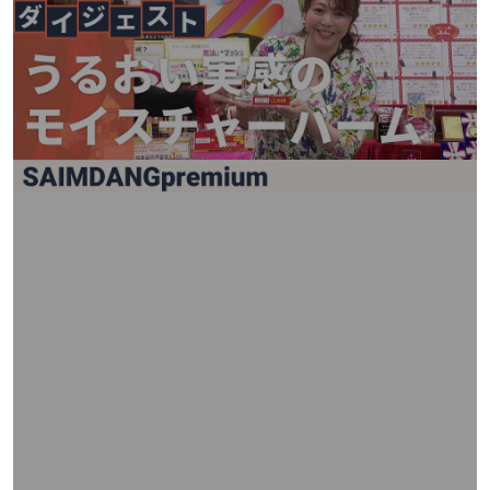
矢
印
キ
ー
ま
た
は
タ
ッ
チ
デ
バ
イ
ス
で
左
右
に