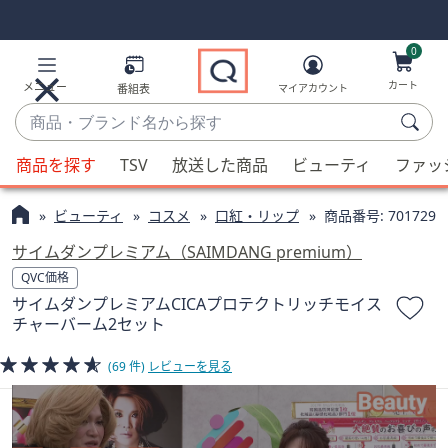
Skip
Skip
Navigation
Navigation
Links
Links2
0
カート
メニュー
番組表
マイアカウント
商
品・
候
ブ
商品を探す
TSV
放送した商品
ビューティ
ファッ
補
ラ
が
ン
ビューティ
コスメ
口紅・リップ
商品番号:
701729
利
ド
用
サイムダンプレミアム（SAIMDANG premium）
名
可
QVC価格
か
能
サイムダンプレミアムCICAプロテクトリッチモイス
ら
な
チャーバーム2セット
探
場
す
合、
(69 件)
レビューを見る
上
下
の