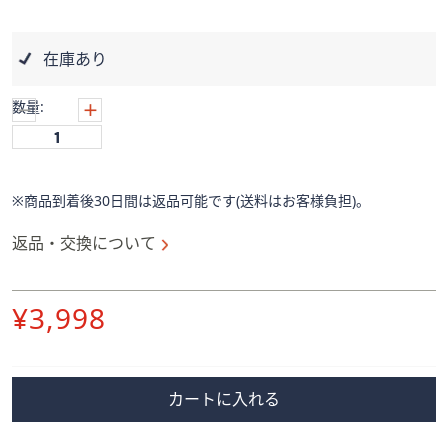
ス
ワ
イ
在庫あり
プ
し
数量:
て
閲
覧
で
※商品到着後30日間は返品可能です(送料はお客様負担)。
き
ま
返品・交換について
す。
削
¥3,998
除
カートに入れる