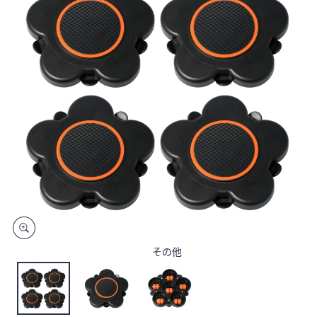
矢
印
キ
ー
ま
た
は
タ
ッ
チ
デ
バ
イ
ス
で
その他
左
右
に