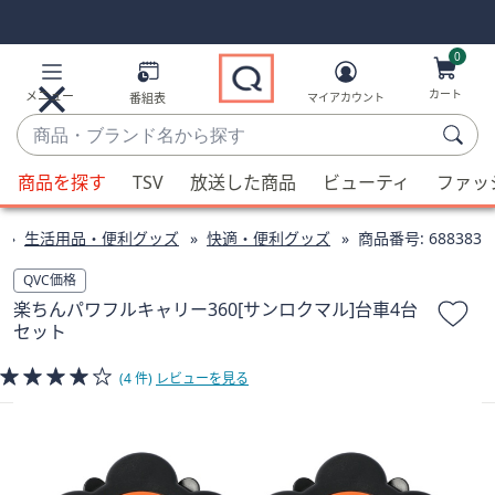
Skip
Skip
Navigation
Navigation
Links
Links2
0
カート
メニュー
番組表
マイアカウント
商
品・
候
ブ
商品を探す
TSV
放送した商品
ビューティ
ファッ
補
ラ
が
ン
生活用品・便利グッズ
快適・便利グッズ
商品番号:
688383
利
ド
用
QVC価格
名
可
楽ちんパワフルキャリー360[サンロクマル]台車4台
か
能
セット
ら
な
探
場
(4 件)
レビューを見る
す
合、
上
下
の