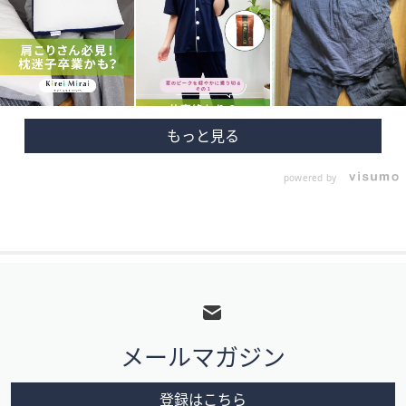
powered by
フ
ッ
タ
メールマガジン
ー
メ
登録はこちら