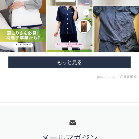
powered by
フ
ッ
タ
メールマガジン