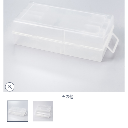
矢
印
キ
ー
ま
た
は
タ
ッ
チ
デ
バ
イ
ス
その他
で
左
右
に