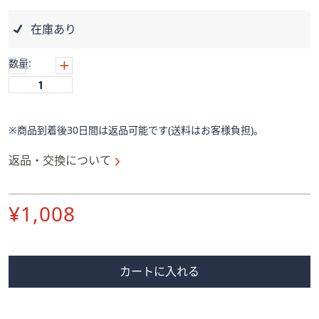
ス
ワ
在庫あり
イ
プ
数量:
し
て
閲
覧
※商品到着後30日間は返品可能です(送料はお客様負担)。
で
き
返品・交換について
ま
す。
削
¥1,008
除
カートに入れる