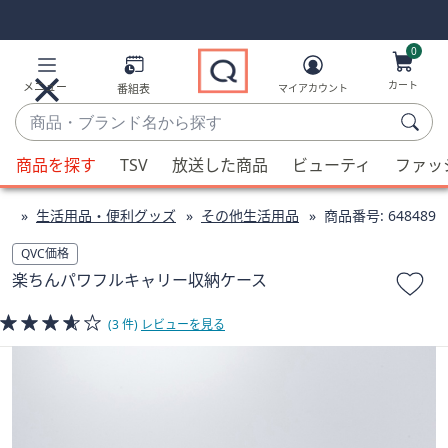
Skip
Skip
Navigation
Navigation
Links
Links2
0
カート
メニュー
番組表
マイアカウント
商
品・
候
ブ
商品を探す
TSV
放送した商品
ビューティ
ファッ
補
ラ
が
ン
ン
生活用品・便利グッズ
その他生活用品
商品番号:
648489
利
ド
用
QVC価格
名
可
楽ちんパワフルキャリー収納ケース
か
能
ら
な
(3 件)
レビューを見る
探
場
す
合、
上
下
の