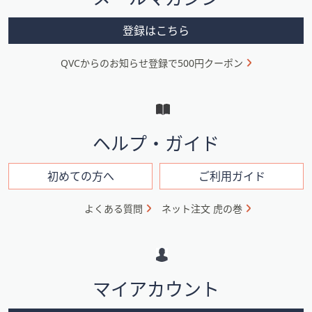
ー
メ
登録はこちら
ニ
QVCからのお知らせ登録で500円クーポン
ュ
ー
と
イ
ヘルプ・ガイド
ン
フ
初めての方へ
ご利用ガイド
ォ
よくある質問
ネット注文 虎の巻
メ
ー
シ
マイアカウント
ョ