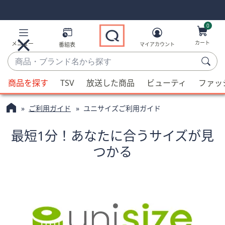
Skip
Skip
Navigation
Navigation
Links
Links2
0
カート
メニュー
番組表
マイアカウント
商
品・
候
ブ
商品を探す
TSV
放送した商品
ビューティ
ファッ
補
ラ
が
ン
ご利用ガイド
ユニサイズご利用ガイド
利
ド
用
名
最短1分！あなたに合うサイズが見
可
か
つかる
能
ら
な
探
場
す
合、
上
下
の