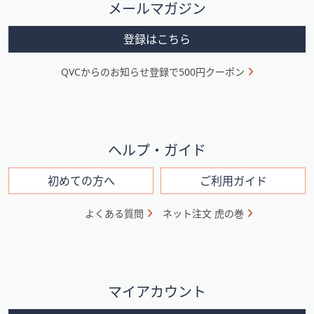
メールマガジン
ー
メ
登録はこちら
ニ
QVCからのお知らせ登録で500円クーポン
ュ
ー
と
イ
ヘルプ・ガイド
ン
初めての方へ
ご利用ガイド
フ
ォ
よくある質問
ネット注文 虎の巻
メ
ー
シ
マイアカウント
ョ