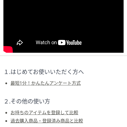
ス
ワ
イ
プ
し
て
閲
覧
で
き
ま
１.はじめてお使いいただく方へ
す。
最短1分！かんたんアンケート方式
２.その他の使い方
お持ちのアイテムを登録して比較
過去購入商品・登録済み商品と比較