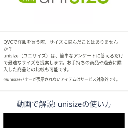
矢
印
キ
ー
ま
た
QVCで洋服を買う際、サイズに悩んだことはありません
は
か？
タ
unisize（ユニサイズ）は、簡単なアンケートに答えるだけ
ッ
で最適なサイズを提案します。お手持ちの商品や過去に購
チ
入した商品との比較も可能です。
デ
※unisizeバナーが表示されないアイテムはサービス対象外です。
バ
イ
ス
で
動画で解説! unisizeの使い方
左
右
に