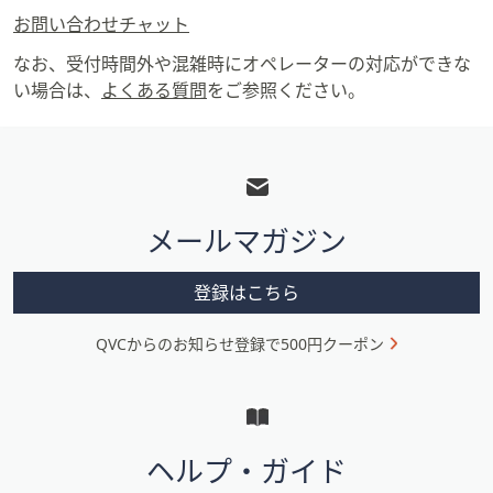
お問い合わせチャット
なお、受付時間外や混雑時にオペレーターの対応ができな
い場合は、
よくある質問
をご参照ください。
フ
ッ
タ
メールマガジン
ー
メ
登録はこちら
ニ
QVCからのお知らせ登録で500円クーポン
ュ
ー
と
イ
ヘルプ・ガイド