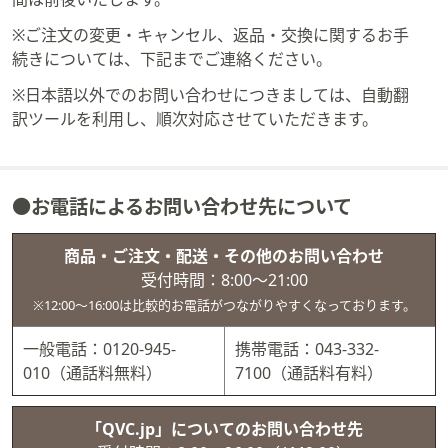
ス
ワ
※ご注文の変更・キャンセル、返品・交換に関するお手
イ
続きについては、下記までご連絡ください。
プ
※日本語以外でのお問い合わせにつきましては、自動翻
し
訳ツールを利用し、順次対応させていただきます。
て
閲
覧
で
●お電話によるお問い合わせ先について
き
ま
商品・ご注文・配送・その他のお問い合わせ
す。
受付時間：8:00～21:00
※12:00～16:00は比較的お電話がつながりやすくなっております。
一般電話：0120-945-
携帯電話：043-332-
010（通話料無料）
7100（通話料有料）
「QVC.jp」についてのお問い合わせ先