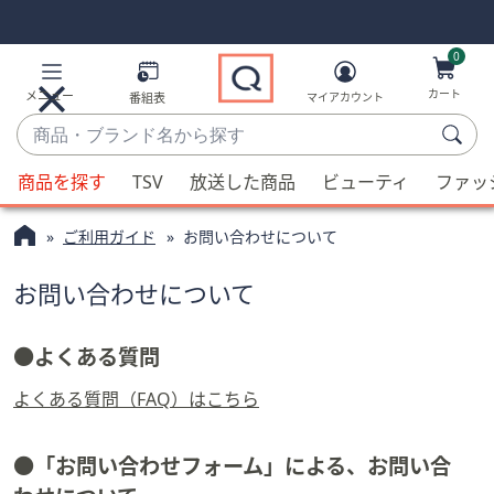
Skip
Skip
Navigation
Navigation
Links
Links2
0
カート
メニュー
番組表
マイアカウント
商
品・
候
ブ
商品を探す
TSV
放送した商品
ビューティ
ファッ
補
ラ
QVC
が
ン
ご利用ガイド
お問い合わせについて
利
ド
用
名
お問い合わせについて
可
か
能
ら
●よくある質問
な
探
場
す
よくある質問（FAQ）はこちら
合、
上
下
●「お問い合わせフォーム」による、お問い合
の