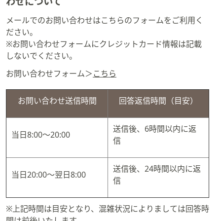
わせについて
矢
メールでのお問い合わせはこちらのフォームをご利用く
印
ださい。
キ
※お問い合わせフォームにクレジットカード情報は記載
ー
しないでください。
ま
た
お問い合わせフォーム＞
こちら
は
タ
お問い合わせ送信時間
回答返信時間（目安）
ッ
チ
デ
送信後、6時間以内に返
当日8:00～20:00
バ
信
イ
ス
送信後、24時間以内に返
で
当日20:00～翌日8:00
信
左
右
※上記時間は目安となり、混雑状況によりましては回答時
に
間は前後いたします。