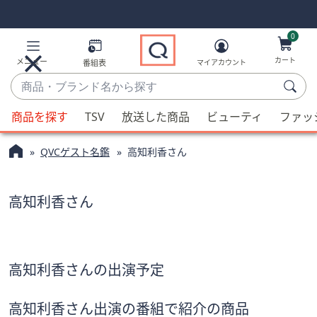
Skip
Skip
Navigation
Navigation
Links
Links2
0
カート
メニュー
番組表
マイアカウント
商
品・
候
ブ
商品を探す
TSV
放送した商品
ビューティ
ファッ
補
ラ
が
ン
QVCゲスト名鑑
高知利香さん
利
ド
用
名
可
高知利香さん
か
能
ら
な
探
場
す
合、
高知利香さんの出演予定
上
下
高知利香さん出演の番組で紹介の商品
の