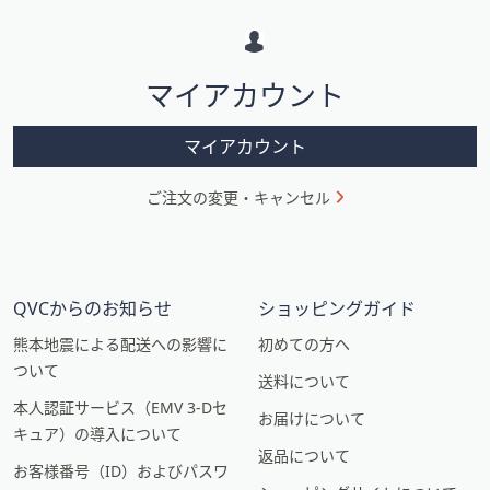
ン
ス
ワ
イ
プ
マイアカウント
し
て
マイアカウント
閲
覧
ご注文の変更・キャンセル
で
き
ま
す。
QVCからのお知らせ
ショッピングガイド
熊本地震による配送への影響に
初めての方へ
ついて
送料について
本人認証サービス（EMV 3-Dセ
お届けについて
キュア）の導入について
返品について
お客様番号（ID）およびパスワ