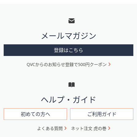
矢
フ
印
ッ
キ
タ
ー
ー
メールマガジン
ま
メ
た
ニ
は
登録はこちら
ュ
タ
ー
ッ
QVCからのお知らせ登録で500円クーポン
と
チ
イ
デ
ン
バ
フ
イ
ヘルプ・ガイド
ォ
ス
メ
で
ー
初めての方へ
ご利用ガイド
左
シ
右
よくある質問
ネット注文 虎の巻
ョ
に