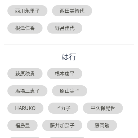
西川永里子
西田美智代
根津仁香
野呂佳代
は
行
萩原穂貴
橋本康平
馬場三恵子
原山実子
HARUKO
ピカ子
平久保晃世
福島豊
藤井加奈子
藤岡勉