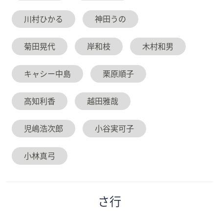
川村ひかる
神田うの
菊田晃代
岸和枝
木村和男
キャシー中島
栗原順子
高知利香
越田雅哉
児嶋浩次郎
小谷実可子
小林真弓
さ
行