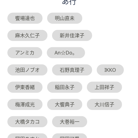
あ
行
饗場達也
明山直未
麻木久仁子
新井佳津子
アンミカ
An☆Do。
池田ノブオ
石野真理子
IKKO
伊東香緒
稲田永子
上田祥子
梅澤成光
大饗典子
大川信子
大橋タカコ
大巻裕一