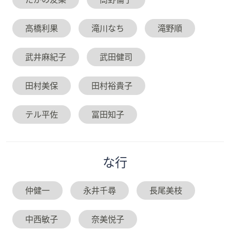
高橋利果
滝川なち
滝野順
武井麻紀子
武田健司
田村美保
田村裕貴子
テル平佐
冨田知子
な
行
仲健一
永井千尋
長尾美枝
中西敏子
奈美悦子