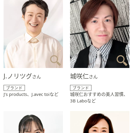
J.ノリツグ
城咲仁
さん
さん
ブランド
ブランド
J’s products、J.avec toiなど
城咲仁おすすめの美人習慣、
3B Laboなど