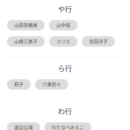
や
行
山田奈緒美
山中保
山根三恵子
ユリエ
吉田洋子
ら
行
莉子
六車奈々
わ
行
渡辺公海
わたなべみえこ