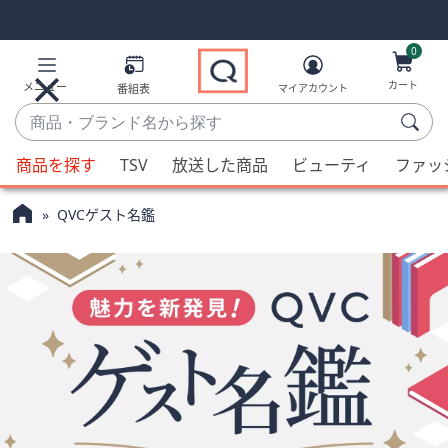
Skip
Skip
Navigation
Navigation
Links
Links2
0
カート
メニュー
番組表
マイアカウント
商
品・
候
ブ
商品を探す
TSV
放送した商品
ビューティ
ファッ
補
ラ
が
ン
QVCゲスト名鑑
利
ド
用
名
可
か
能
ら
な
探
場
す
合、
上
下
の