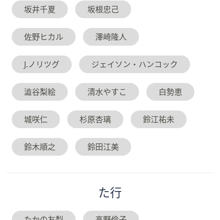
坂井千夏
坂根忠己
佐野ヒカル
澤崎隆人
J.ノリツグ
ジェイソン・ハンコック
澁谷梨絵
清水やすこ
白勢恵
城咲仁
杉原杏璃
鈴江祐未
鈴木順之
鈴田江美
た
行
たかの友梨
高野倫子