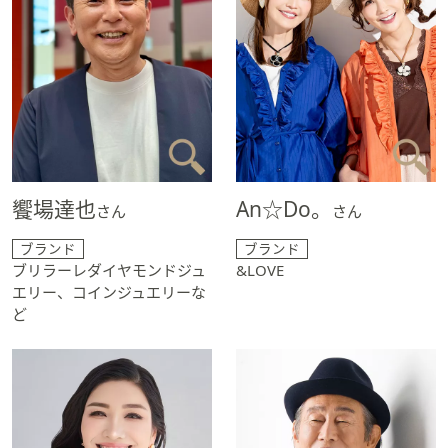
ス
ワ
イ
プ
し
て
閲
覧
で
饗場達也
An☆Do。
さん
さん
き
ま
ブランド
ブランド
す。
ブリラーレダイヤモンドジュ
&LOVE
エリー、コインジュエリーな
ど