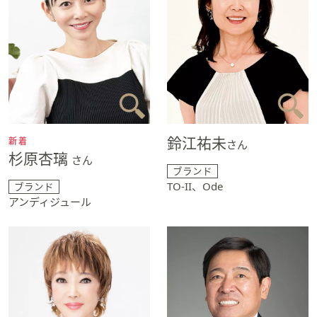
鈴江祐未
新着
さん
杉原杏璃
さん
ブランド
TO-II、Ode
ブランド
アンディジュール