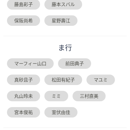
藤島彩子
藤本スバル
保阪尚希
星野壽江
ま
行
マーフィー山口
前田典子
真砂且子
松田有紀子
マユミ
丸山玲未
ミミ
三村直美
宮本俊祐
室伏由佳