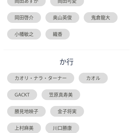
岡田あすか
岡田可愛
岡田啓介
奥山英俊
鬼倉龍大
小幡敏之
織香
か
行
カオリ・ナラ・ターナー
カオル
GACKT
笠原真寿美
勝見地映子
金子将実
上村麻美
川口勝康