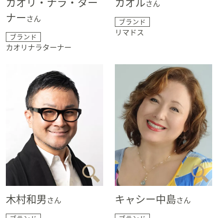
カオリ・ナラ・ター
カオル
さん
ナー
さん
ブランド
リマドス
ブランド
カオリナラターナー
木村和男
キャシー中島
さん
さん