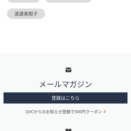
渡邊美樹子
フ
ッ
タ
メールマガジン
ー
メ
登録はこちら
ニ
QVCからのお知らせ登録で500円クーポン
ュ
ー