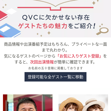
矢
印
キ
ー
ま
た
は
商品情報や出演番組予定はもちろん、プライベートな一面
タ
まで丸わかり。
ッ
気になるゲストのページから
「お気に入りゲスト登録」
を
チ
すると、
次回出演情報
が簡単に確認できます。
デ
お名前の五十音順に掲載しております
バ
イ
登録可能な全ゲスト一覧に移動
ス
で
左
右
に