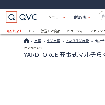
Skip
Skip
Navigation
Navigation
Links
Links2
商
メニュー
番組情報
品
候
ブ
補
ラ
商品を探す
TSV
放送した商品
ビューティ
ファッシ
が
ン
利
家電
生活家電
その他生活家電
商品番
ド
用
名
YARDFORCE
可
YARDFORCE 充電式マル
か
能
ら
な
探
場
す
合
上
下
の
矢
印