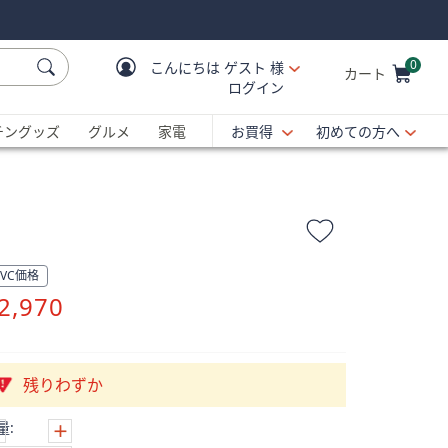
0
こんにちは
ゲスト 様
カート
ログイン
Cart is Empty
C
チングッズ
グルメ
家電
お買得
初めての方へ
QVC価格
削
2,970
除
残りわずか
量: