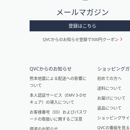
タ
メールマガジン
ー
メ
登録はこちら
ニ
QVCからのお知らせ登録で500円クーポン
ュ
ー
と
イ
QVCからのお知らせ
ショッピングガ
ン
熊本地震による配送への影響に
初めての方へ
ついて
フ
送料について
本人認証サービス（EMV 3-Dセ
ォ
お届けについて
キュア）の導入について
メ
返品について
お客様番号（ID）およびパスワ
ー
ショッピングサイ
ードの取扱いに関するご注意
シ
QVCの番組を見
停波のお知らせ