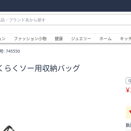
・
ョン
ファッション小物
健康
ジュエリー
ホーム
キッ
号:
745550
チらくらくソー用収納バッグ
¥
、
数