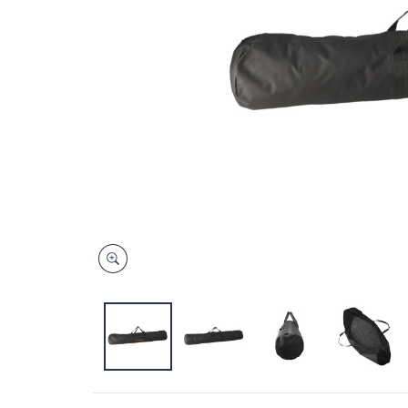
キ
ー
ま
た
は
タ
ッ
チ
デ
バ
イ
ス
で
左
右
に
ス
ワ
イ